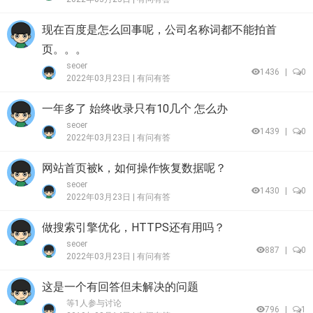
现在百度是怎么回事呢，公司名称词都不能拍首
页。。。
seoer
1436
|
0
2022年03月23日 |
有问有答
一年多了 始终收录只有10几个 怎么办
seoer
1439
|
0
2022年03月23日 |
有问有答
网站首页被k，如何操作恢复数据呢？
seoer
1430
|
0
2022年03月23日 |
有问有答
做搜索引擎优化，HTTPS还有用吗？
seoer
887
|
0
2022年03月23日 |
有问有答
这是一个有回答但未解决的问题
等1人参与讨论
796
|
1