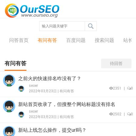
问答中心
问答首页
有问有答
百度问题
搜索问题
站长
有问有答
待回答
之前火的快速排名咋没有了？
seoer
2351
|
0
2022年03月23日 |
有问有答
新站首页收录了，但搜整个网站标题没有排名
seoer
2502
|
0
2022年03月23日 |
有问有答
新站上线怎么操作，提交url吗？