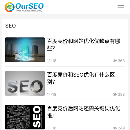
SEO
百度竞价和网站优化优缺点有哪
些？
11-18
363
百度竞价和SEO优化有什么区
别？
11-18
338
百度竞价后网站还需关键词优化
推广
11-18
249