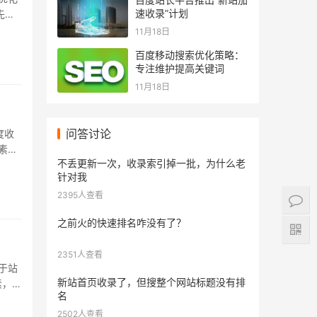
速收录”计划
先是
.
11月18日
百度移动搜索优化策略：
专注维护提高关键词
11月18日
问答讨论
度收
素、
不丢更新一次，收录索引掉一批，为什么老
..
针对我
2395人查看
之前火的快速排名咋没有了？
2351人查看
于站
新站首页收录了，但搜整个网站标题没有排
素，做
名
..
2502人查看