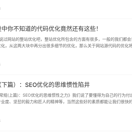
8
设中你不知道的代码优化竟然还有这些！
说过网站的整站优化吧，整站优化所包含的方面有很多，一般的我们都会
优化，从这两大块中再分出很多细节的优化，那么关于网站源代码的优化
点，代码的优化可以直接关系到网站的整体加载速度和排名，适当的对..
4
（下篇）：SEO优化的思维惯性陷井
规(上篇)：SEO优化的思维惯性之力》我们说了要懂得为自己的行为付
专业度、坚恝的毅力和匠人的精神等，当然这些好的素质都能让我们很快
学会避免一些误区。 误区? 没错，还有一些误区要学会视别，这在优化..
4