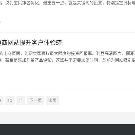
要。说到宝贝排名优化，最重要一点，就是关键词的设置，特别是宝贝标
化淘宝标题?大家一定要注意，我们所学的所有的那些标题优化，直通车...
4
电商网站提升客户体验感
的电商页面，能帮卖家赢取最大限度的投资回报率。刊登高清图片、撰写
频、甚至是添加几条产品评论，这些并不需要太多时间，却能为网站吸引
不够，了解一些店铺优化方法，有助于翻倍提高转化率。为此，卖家可关..
9
10
11
下一页
末页