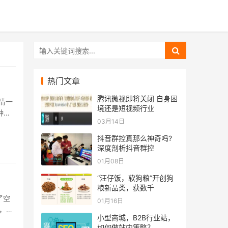
热门文章
腾讯微视即将关闭 自身困
情一
境还是短视频行业
种中
03月14日
..
抖音群控真那么神奇吗?
深度剖析抖音群控
01月08日
“汪仔饭，软狗粮”开创狗
粮新品类，获数千
了空
01月16日
，笔
小型商城，B2B行业站，
..
如何做站内策略？