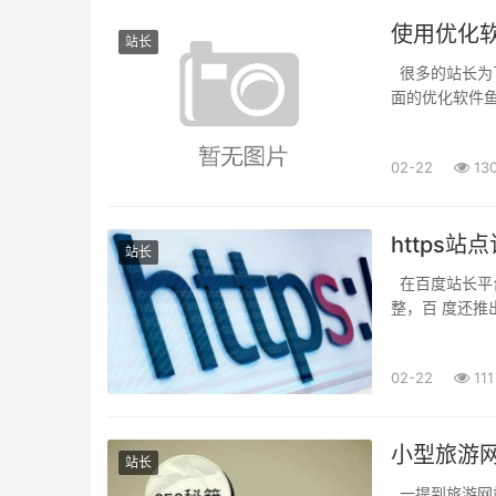
使用优化
站长
很多的站长为
面的优化软件
会被k?接下来
02-22
13
https
站长
在百度站长平
整，百 度还推
还没有研究 透
02-22
111
小型旅游
站长
一提到旅游网