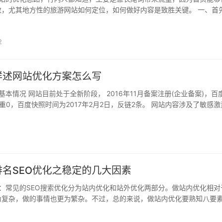
数，尤其地方性的旅游网站如何定位，如何做好内容是致胜关键。 一、首
，长尾关键词法 目前国内几大旅游网站，携程、途牛、驴妈妈等网站已..
2
详述网站优化方案怎么写
本情况 网站目前处于全新阶段， 2016年11月备案注册(企业备案)，百
重0，百度快照时间为2017年2月2日，反链2条。 网站内容涉及了敏感激
皱、眼部五大板块，涉及面较广，业务较多，需要重点突围优势产品。 二.
名SEO优化之稳定的几大因素
：常见的SEO搜索优化分为站内优化和站外优化两部分。做站内优化相对
为复杂，做的事情也更为繁杂。不过，总的来说，做站内优化要熟知八要
么你网站优化也就是水到渠成，事半功倍，效果显著。贵州高一度网络对.