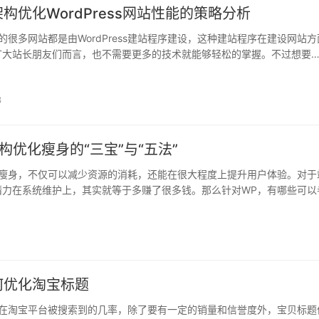
构优化WordPress网站性能的策略分析
很多网站都是由WordPress建站程序建设，这种建站程序在建设网站方
广大站长朋友们而言，也不需要更多的技术就能够轻松的掌握。不过想要
ss网站的性能得到显著提升，那么就需要从系统架构角度来进行优化，这样可
3
构优化瘦身的“三宝”与“五法”
瘦身，不仅可以减少资源的消耗，还能在很大程度上提升用户体验。对于
精力在系统维护上，其实就等于多赚了很多钱。那么针对WP，有哪些可以
技巧呢? 瘦身三宝： 依托WLW实现文档的自主保存。为了降低编写过程中.
何优化淘宝标题
在淘宝平台被搜索到的几率，除了要有一定的销量和信誉度外，宝贝标题