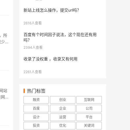
新站上线怎么操作，提交url吗？
2616人查看
百度有个时间因子说法，这个现在还有用
，所
吗？
很少，
2394人查看
.
收录了没权重 ，收录又有何用
2261人查看
网站
热门标签
是网站
融资
创业
互联网
.
百度
企业
公司
设计
运营
平台
投资
优化
关键词