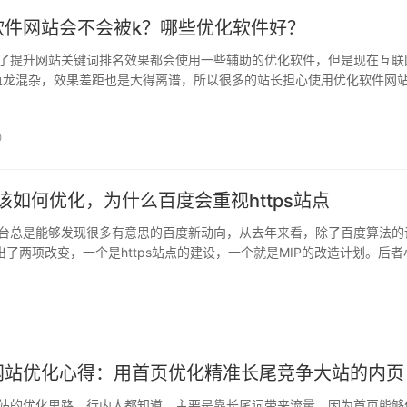
软件网站会不会被k？哪些优化软件好？
了提升网站关键词排名效果都会使用一些辅助的优化软件，但是现在互联
鱼龙混杂，效果差距也是大得离谱，所以很多的站长担心使用优化软件网
小编就为大家简单的介绍一下，使用优化软件会不会导致网站被百度k掉，..
0
站点该如何优化，为什么百度会重视https站点
台总是能够发现很多有意思的百度新动向，从去年来看，除了百度算法的
出了两项改变，一个是https站点的建设，一个就是MIP的改造计划。后者
彻，不过对于前者，小编觉得还是有发言权的。 而对于https为什么会受到.
网站优化心得：用首页优化精准长尾竞争大站的内页
站的优化思路，行内人都知道，主要是靠长尾词带来流量，因为首页能够