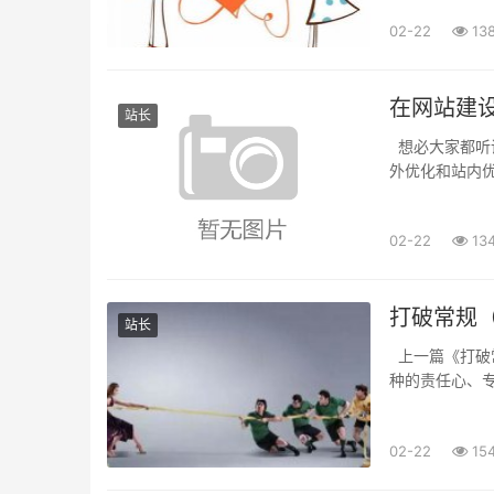
02-22
13
在网站建
站长
想必大家都听
外优化和站内
们不可忽视的重
02-22
13
打破常规
站长
上一篇《打破常
种的责任心、
起来，但是还要
02-22
15