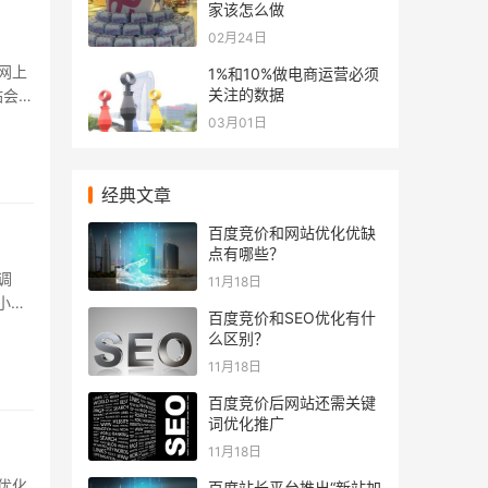
家该怎么做
02月24日
网上
1%和10%做电商运营必须
关注的数据
站会不
.
03月01日
经典文章
百度竞价和网站优化优缺
点有哪些？
调
11月18日
小编
百度竞价和SEO优化有什
..
么区别？
11月18日
百度竞价后网站还需关键
词优化推广
11月18日
优化
百度站长平台推出“新站加