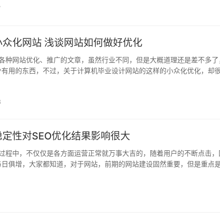
7
小众化网站 浅谈网站如何做好优化
各种网站优化、推广的文章，虽然行业不同，但是大概道理还是差不多了
少有用的东西，不过，关于计算机毕业设计网站的这样的小众化优化，却
实际经验，和大家分享一下计算机毕业设计网站的优化和推广。 计算机..
8
定性对SEO优化结果影响很大
过程中，不仅仅是各方面运营正常就万事大吉的，随着用户的不断点击，
与日俱增，大家都知道，对于网站，前期的网站建设固然重要，但是重点
后续对于网站在运营过程中的维护以及优化，只有网站维护到位，网站..