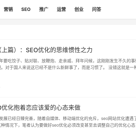
营销
SEO
推广
运营
创业
问答
（上篇）：SEO优化的思维惯性之力
年要吃饺子、贴对联、放鞭炮、走亲戚、拜年问候，这刚刚发生不久的事
吧。对于国人来说这已经不是什么新鲜事了，而是习惯了。 没错这就是一
一种风俗，也是我们的习惯，对于很多站长来说，优化网站的习惯、SEO.
3
O优化抱着恋应该爱的心态来做
发展已经日臻完善，随着自媒体、移动端优化的充斥，seo网站优化遭遇
种情况下，笔者认为要做好seo优化必须改变甚至去调整自己的优化心态
o做不好的原因很多，但是能够做好seo优化笔者认为你只需要转化下自己的.