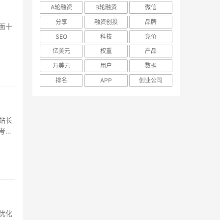
A轮融资
B轮融资
微信
分享
融资创投
品牌
面十
SEO
科技
竞价
以让网
亿美元
权重
产品
万美元
用户
数据
排名
APP
创业公司
站长
考虑
..
优化