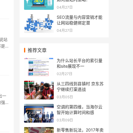
04月27日
SEO流量与内容营销才能
让网站稳健绑定潜
04月27日
说站
将是我
推荐文章
.
为什么站长平台的索引量
和site展现不一
02月27日
从三四线到县镇村 京东苏
宁继续打渠道战
出一
03月05日
的强大
空调的第四维，当海尔云
.
智开始计算时间和感
03月09日
新零售新玩法，2017年卖