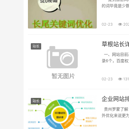
的词毕竟是少
网站的核心定位
02-23
20
草根站长
站长
一、网站目前基
录6个，百度权
祛痘、祛斑、祛
02-23
131
企业网站排
站长
贵州罗蒙了解
外优化来说更
好这些要素，那