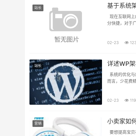
基于系统架
站长
现在互联网上的
分快捷，对于
WordPre
站...
02-23
12
详述WP架
站长
系统的优化与
而言，少花费
和使用的方法和
02-23
119
小卖家如
营销
要想提高宝贝