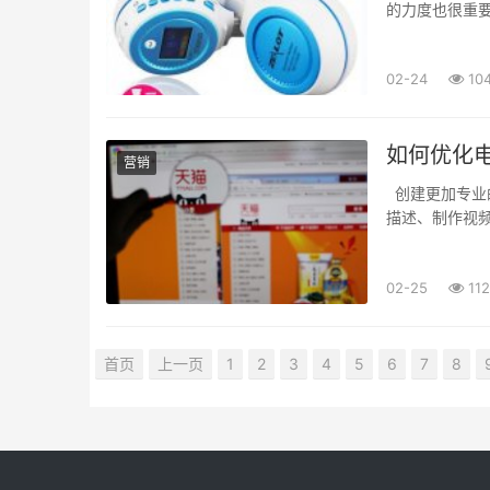
的力度也很重
键词。 如何优
02-24
10
如何优化
营销
创建更加专业
描述、制作视
客量。 但这还
02-25
112
首页
上一页
1
2
3
4
5
6
7
8