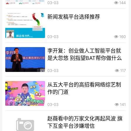
03-03
144
新闻发稿平台选择推荐
03-03
160
李开复：创业做人工智能平台就
是大忽悠 别指望BAT帮你做什么
03-03
117
从五大平台的高招看网络综艺制
作的门道
03-03
141
赵薇看中的万家文化再起风波 旗
下互金平台涉嫌增信