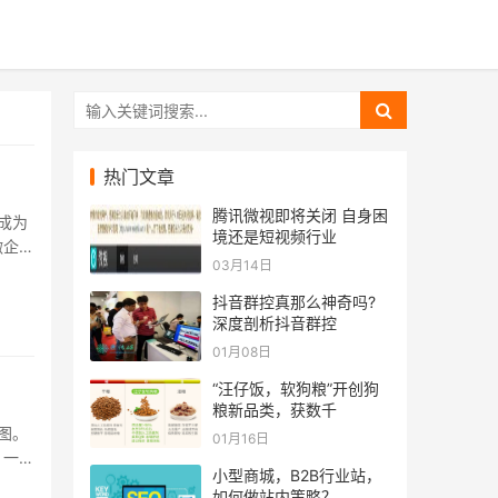
热门文章
腾讯微视即将关闭 自身困
成为
境还是短视频行业
微企点
03月14日
..
抖音群控真那么神奇吗?
深度剖析抖音群控
01月08日
“汪仔饭，软狗粮”开创狗
粮新品类，获数千
图。
01月16日
，一个
小型商城，B2B行业站，
.
如何做站内策略？