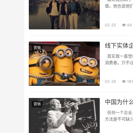
值，他也说他
而垮掉的。 但
02-25
94
线下实体
营销
其实我一直觉
消费者。只不
商渠道的时候，
02-26
181
中国为什
营销
任何一个企业
方法是不可缺
的是基于品牌建