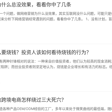
为什么总没效果，看看你中了几条
一个问题，做网络营销为什么没效果，其实互联网没什么问题，可能只是
来分析下网络营销经常遇到的问题，看看你中了几条。 1、没有计划，
是单纯建个网站刷刷存在感，也不是土豪形式的开个竞价推广坐等客户上..
么要烧钱？投资人该如何看待烧钱的行为？
有两种针锋相对的说法：一种来自价值投资者，他们认为较高的现金消耗
亡陷阱；而创业投资者则坚定地认为，烧钱是企业增长和有活力的标志。
授 Aswath Damodaran 认为以上是两种极端的观念，企业存在烧钱问..
6
做跨境电商怎样绕过三大死穴？
各种产品OEM/ODM经验的工厂，多年以来处于微笑曲线的最低端，随