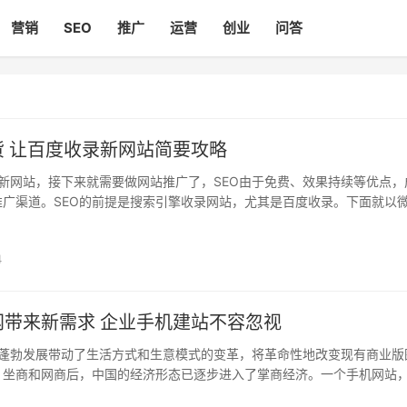
营销
SEO
推广
运营
创业
问答
货 让百度收录新网站简要攻略
新网站，接下来就需要做网站推广了，SEO由于免费、效果持续等优点，
推广渠道。SEO的前提是搜索引擎收录网站，尤其是百度收录。下面就以
介绍下百度收录新站的简要攻略。 一、站内SEO设置 首先要设置好SEO基.
4
网带来新需求 企业手机建站不容忽视
蓬勃发展带动了生活方式和生意模式的变革，将革命性地改变现有商业版
、坐商和网商后，中国的经济形态已逐步进入了掌商经济。一个手机网站
不可或缺。 移动互联网时代，手机网站营销已经迫在眉睫。企业需要打..