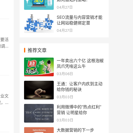
04月27日
SEO流量与内容营销才能
让网站稳健绑定潜
04月27日
重要活
的调
推荐文章
..
一年卖出六个亿 这根泡椒
凤爪凭啥这么牛
03月06日
王通：让客户内疚到主动
给你钱的秘诀
企业文
03月03日
候，年
利用微博中的“热点红利”
.
营销 让明星给你
03月03日
大数据营销的下一步