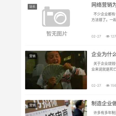
网络营销
站长
不少企业都有
方法错了。一起
做 网络营销不
02-27
127
企业为什
营销
关于企业烧钱
业来说就是死
学斯特恩商学院教
02-27
15
制造企业
营销
许多有多年制造