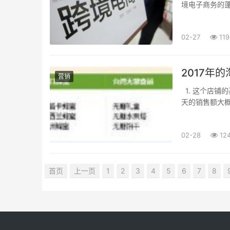
境电子商务的
造企业希望从中
02-27
119
2017年
营销
1. 这个店铺
天的销售额大
自己的产品，图
02-28
12
首页
上一页
1
2
3
4
5
6
7
8