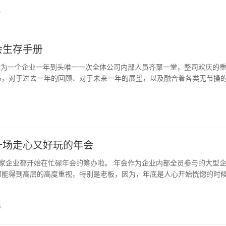
7
会生存手册
作为一个企业一年到头唯一一次全体公司内部人员齐聚一堂，整司欢庆的
盖，对于过去一年的回顾、对于未来一年的展望，以及融合着各类无节操
望上位的中高层、老板、以及希望一展才艺，顺势上位的年轻人所心心念.
一场走心又好玩的年会
家企业都开始在忙碌年会的筹办啦。 年会作为企业内部全员参与的大型
都能得到高层的高度重视，特别是老板，因为，年底是人心开始恍惚的时
HR们非常头疼的问题，老板们都想通过一场激动人心的年会聚拢人心，..
6