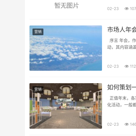
02-23
10
市场人年
营销
序言 年会，
动，其内容涵
戏，受到各类希
02-23
112
如何策划
营销
正值年末，各
化活动，一般
后的异动率更是
02-23
14