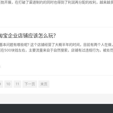
蓬勃开展，在打破了渠道制约的同时也得到了利润再分配的权利，越来越
受益。中国商务部预计，2016年跨境电子商务交易额将达到6.5万亿人民币
的淘宝企业店铺应该怎么玩？
的基本问题有哪些呢? 这个店铺经营了大概半年的时间，目前有两个人在做
概在500块钱左右，主要流量来自于自然搜索，店铺有过违规行为，被处
片和详情页都是自己做的，做的跨境电商，所有的产品都是进口，品质..
4
9
10
11
下一页
末页