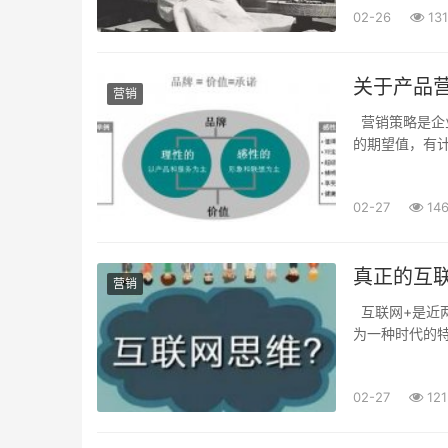
02-26
131
关于产品
营销
营销策略是企
的期望值，有计
客户名单很重要
02-27
14
真正的互
营销
互联网+是近
为一种时代的
在讲的互联网营
02-27
121