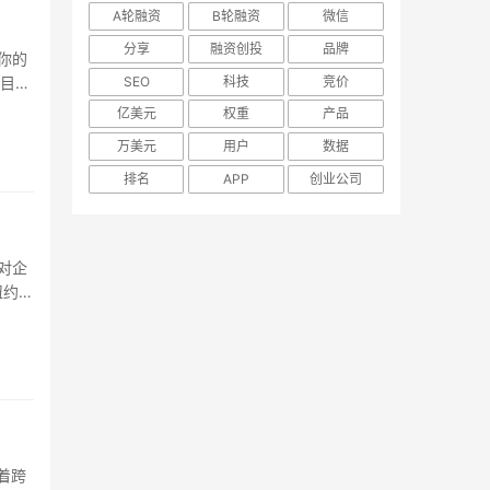
A轮融资
B轮融资
微信
分享
融资创投
品牌
你的
SEO
科技
竞价
盲目的
.
亿美元
权重
产品
万美元
用户
数据
排名
APP
创业公司
对企
纽约大
.
着跨