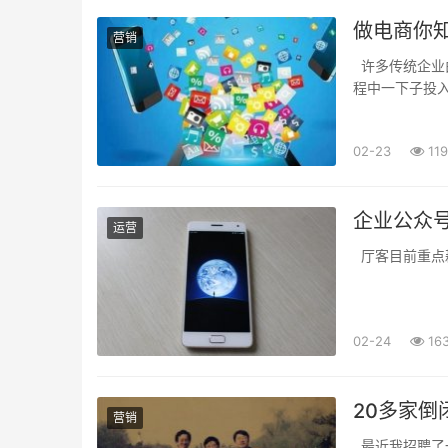
做电商你
营销
许多传统企业
程中一下子投
立即把握电商大
02-23
119
企业公众
运营
厅客目前重点耕
02-24
16
20多家
营销
最近我招聘了