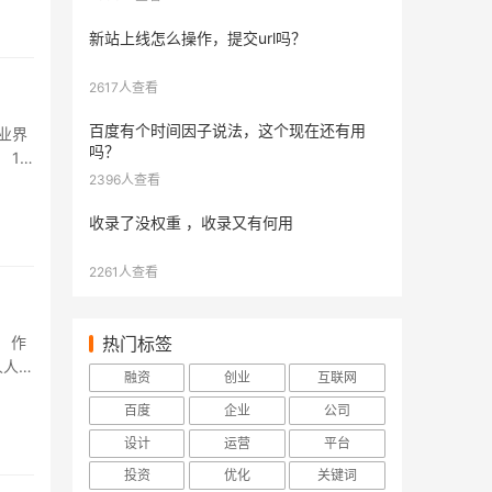
新站上线怎么操作，提交url吗？
2617人查看
百度有个时间因子说法，这个现在还有用
业界
吗？
1.
2396人查看
..
收录了没权重 ，收录又有何用
2261人查看
 作
热门标签
人人都
融资
创业
互联网
百度
企业
公司
设计
运营
平台
投资
优化
关键词