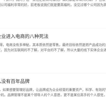
们公司福利非常的好，前老板说我们就是要高福利，没见过哪个公司因为
我最后问他为什么那么好的公司却要选择离开?他的回答让人乍舌，公司...
企业进入电商的八种死法
得，电商没有多神秘，其本质依然是零售，最终目标依然是把产品成功的
过，因为对互联网的不了解，对平台的不了解，所以大量的线下实体企业
苦不堪言! 这篇文章也旨在能够帮助传统企业少走一些弯路，少教一些...
么没有百年品牌
，如果想要管理好品牌，让品牌成为企业经营的重要资产，科学、有效的
少的。品牌管理不是某个领导人的个人意愿，更不是某位高手的个人感觉
设的科学思想和一套完整的管理体系。 有目标才有可能 提到企业品牌...