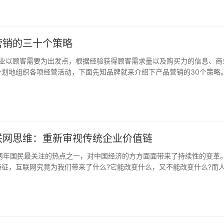
营销的三十个策略
业以顾客需要为出发点，根据经验获得顾客需求量以及购买力的信息、商
划地组织各项经营活动，下面先知品牌就来介绍下产品营销的30个策略。 
：整理客户名单，经常交流、回报他们，传递给潜在客户这样的信息：你.
6
联网思维：重新审视传统企业价值链
两年国民最关注的热点之一，对中国经济的方方面面带来了持续性的变革。
特征，互联网究竟为我们带来了什么?它能改变什么，又不能改变什么?而
销真的那么强大无敌吗?我们不妨从大家所熟悉的案例入手来看一看。...