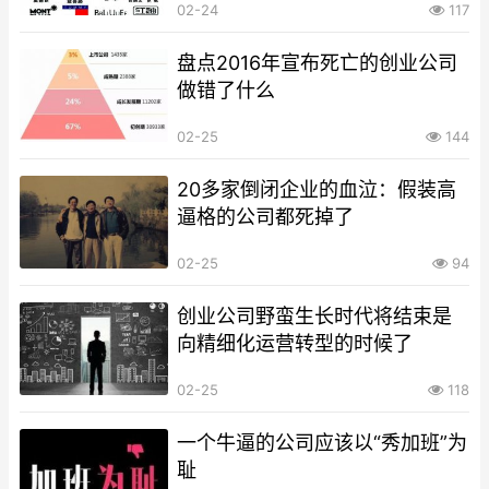
02-24
117
盘点2016年宣布死亡的创业公司
做错了什么
02-25
144
20多家倒闭企业的血泣：假装高
逼格的公司都死掉了
02-25
94
创业公司野蛮生长时代将结束是
向精细化运营转型的时候了
02-25
118
一个牛逼的公司应该以“秀加班”为
耻