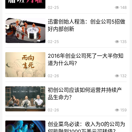
02-25
148
迅雷创始人程浩：创业公司5招做
好内部创新
02-25
135
2016年创业公司死了一大半你知
道为什么吗?
02-26
132
初创公司应该如何运营并持续产
品生命力？
02-26
159
创业菜鸟必读：收入为0的公司为
何能融到1000万美元可转债？