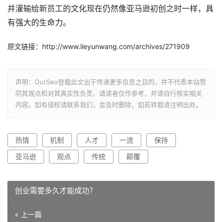
并灌输给新员工的文化现在仍然像亚马逊初创之时一样，具
有强大的生命力。
原文链接：http://www.lieyunwang.com/archives/271909
声明：OurSeo登载此文出于传递更多信息之目的，并不代表本站赞
同其观点和对其真实性负责，请读者仅作参考，并请自行核实相关
内容。如有侵权请联系我们，会及时删除，如若转载请注明出处。
热情
机制
人才
一流
保持
亚马逊
观点
传统
颠覆
创业需要多久才能成功？
« 上一篇