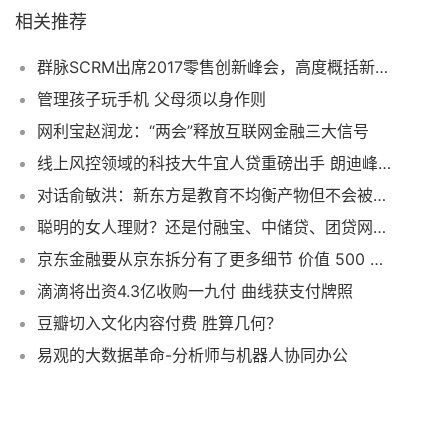
相关推荐
群脉SCRM出席2017零售创新峰会，高度概括新零售5特征
管理孩子玩手机 父母须以身作则
网利宝赵润龙：“两会”释放互联网金融三大信号
线上风控领域的科技大牛宜人贷重磅出手 朗迪峰会发布科技能力共享平台
对话俞敏洪：新东方是教育不均衡产物但不会被在线教育打倒
聪明的女人理财？还是付融宝、中储贷、团贷网、小牛在线最好用
京东金融要从京东拆分有了更多细节 价值 500 亿美元
滴滴将出资4.3亿收购一九付 曲线获支付牌照
豆瓣切入文化内容付费 胜算几何？
易观的大数据革命-分析师与机器人协同办公