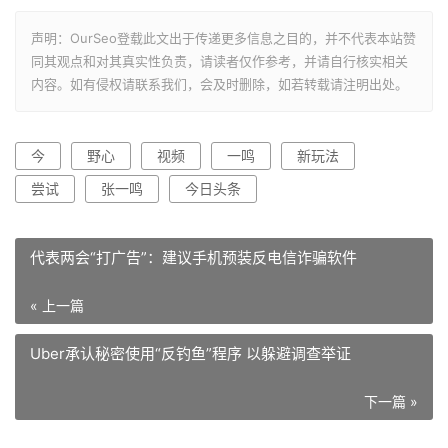
声明：OurSeo登载此文出于传递更多信息之目的，并不代表本站赞
同其观点和对其真实性负责，请读者仅作参考，并请自行核实相关
内容。如有侵权请联系我们，会及时删除，如若转载请注明出处。
今
野心
视频
一鸣
新玩法
尝试
张一鸣
今日头条
代表两会“打广告”：建议手机预装反电信诈骗软件
« 上一篇
Uber承认秘密使用“反钓鱼”程序 以躲避调查举证
下一篇 »