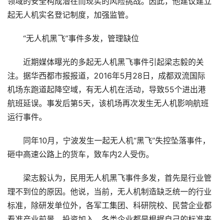
领域的安全构成潜在而现实的风险挑战。因此，他建议建立
起无人机实名登记制度，加强监管。
“无人机黑飞”事件多发，管理缺位
近期媒体曝光的多起无人机黑飞事件引起梁志毅的关
注。据华西都市报报道，2016年5月28日，成都双流国际
机场东跑道起降空域，有无人机在活动，导致55个进出港
航班延误。事发后第5天，该机场再次发生无人机影响航班
运行事件。
同年10月，宁波发生一起无人机“黑飞”失控坠落事件，
砸中高速公路上的货车，致车内2人受伤。
梁志毅认为，民用无人机黑飞事件多发，首先是行业管
理不到位的原因。他说，当前，无人机制造缺乏统一的行业
标准，除研发单位外，各军工集团、科研院校、民营企业都
看准产业前景，投资加入。各类企业都是根据自己的标准来