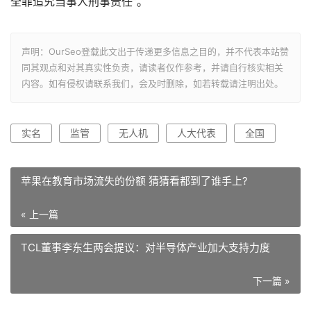
全罪追究当事人刑事责任”。
声明：OurSeo登载此文出于传递更多信息之目的，并不代表本站赞
同其观点和对其真实性负责，请读者仅作参考，并请自行核实相关
内容。如有侵权请联系我们，会及时删除，如若转载请注明出处。
实名
监管
无人机
人大代表
全国
苹果在教育市场流失的份额 猜猜看都到了谁手上?
« 上一篇
TCL董事李东生两会提议：对半导体产业加大支持力度
下一篇 »