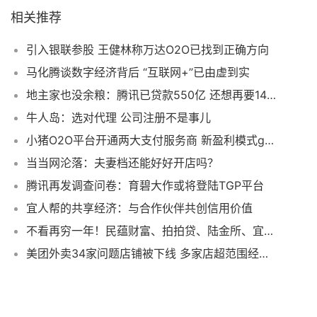
相关推荐
引入银联参股 王健林称万达O2O已找到正确方向
马化腾谈数字经济背后 “互联网+”已由虚到实
地主家也没余粮：腾讯已贷款550亿 还想再要140亿
牛人岛：选对代理 公司注册不是事儿
小猪O2O平台开通两大支付服务商 新盈利模式get√
当当网沦落：夫妻档还能好好开店吗？
腾讯再发调查问卷：育碧大作或将登陆TGP平台
宜人帮的共享经济：与合作伙伴共创信用价值
不看再穷一年！民蕴财富、拍拍贷、陆金所、宜人贷
美团外卖34家问题店铺被下线 多家店超范围经营凉菜