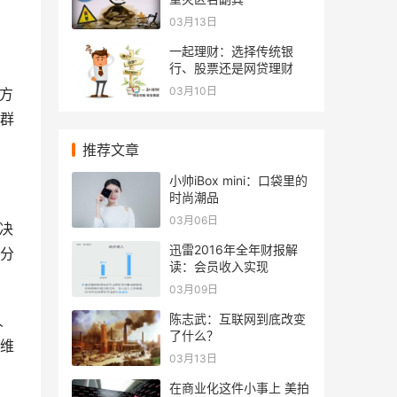
03月13日
、
一起理财：选择传统银
行、股票还是网贷理财
03月10日
方
群
推荐文章
小帅iBox mini：口袋里的
时尚潮品
03月06日
决
迅雷2016年全年财报解
分
读：会员收入实现
03月09日
陈志武：互联网到底改变
人
了什么？
维
03月13日
在商业化这件小事上 美拍