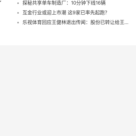
了
探秘共享单车制造厂：10分钟下线16辆
互金行业或迎上市潮 这9家已率先起跑？
乐视体育回应王健林退出传闻：股份已转让给王思聪