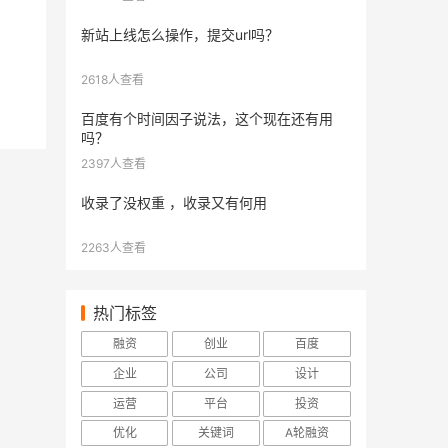
新站上线怎么操作，提交url吗？
2618人查看
百度有个时间因子说法，这个现在还有用
吗？
2397人查看
收录了没权重 ，收录又有何用
2263人查看
热门标签
融资
创业
百度
企业
公司
设计
运营
平台
投资
优化
关键词
A轮融资