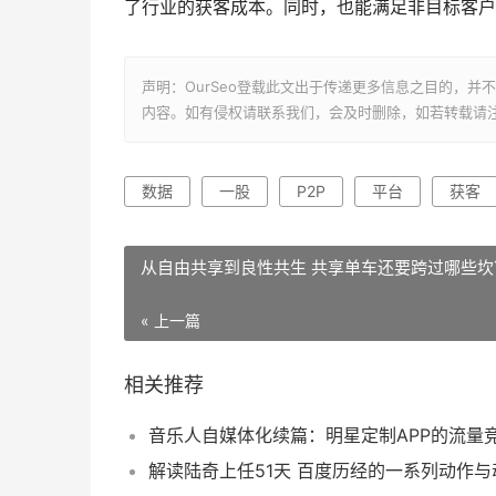
了行业的获客成本。同时，也能满足非目标客户
声明：OurSeo登载此文出于传递更多信息之目的，
内容。如有侵权请联系我们，会及时删除，如若转载请
数据
一股
P2P
平台
获客
从自由共享到良性共生 共享单车还要跨过哪些坎
« 上一篇
相关推荐
音乐人自媒体化续篇：明星定制APP的流量
解读陆奇上任51天 百度历经的一系列动作与