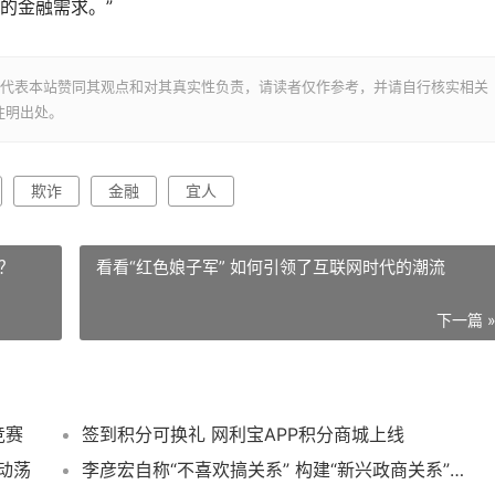
的金融需求。”
并不代表本站赞同其观点和对其真实性负责，请读者仅作参考，并请自行核实相关
注明出处。
欺诈
金融
宜人
？
看看“红色娘子军” 如何引领了互联网时代的潮流
下一篇 
竞赛
签到积分可换礼 网利宝APP积分商城上线
动荡
李彦宏自称“不喜欢搞关系” 构建“新兴政商关系”难不难？