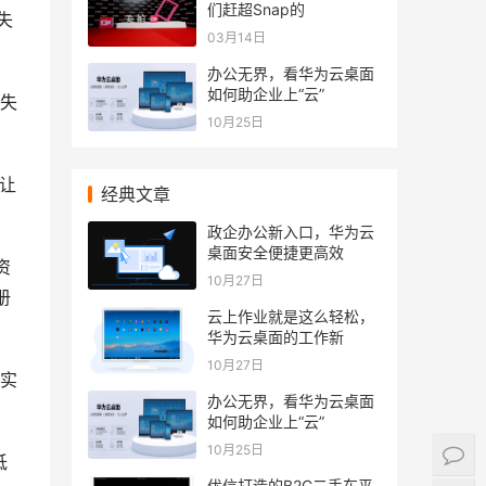
们赶超Snap的
失
03月14日
办公无界，看华为云桌面
如何助企业上“云”
失
10月25日
让
经典文章
政企办公新入口，华为云
桌面安全便捷更高效
资
10月27日
册
云上作业就是这么轻松，
华为云桌面的工作新
10月27日
实
办公无界，看华为云桌面
如何助企业上“云”
10月25日
低
优信打造的B2C二手车平