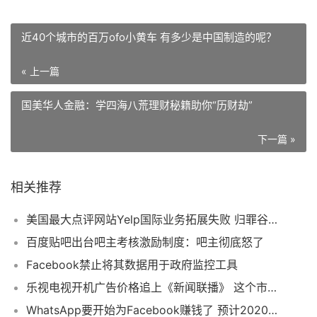
近40个城市的百万ofo小黄车 有多少是中国制造的呢？
« 上一篇
国美华人金融：学四海八荒理财秘籍助你“历财劫”
下一篇 »
相关推荐
美国最大点评网站Yelp国际业务拓展失败 归罪谷歌
百度贴吧出台吧主考核激励制度：吧主彻底怒了
Facebook禁止将其数据用于政府监控工具
乐视电视开机广告价格追上《新闻联播》 这个市场到底该怎么玩？
WhatsApp要开始为Facebook赚钱了 预计2020年能赚50亿美元？