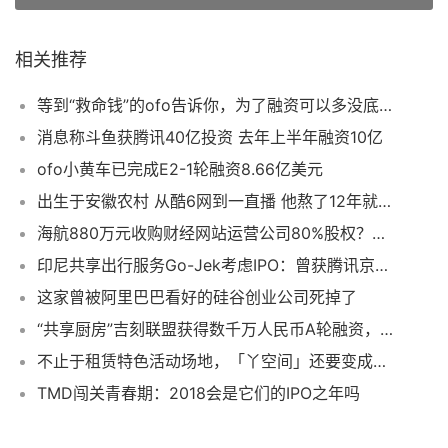
相关推荐
等到“救命钱”的ofo告诉你，为了融资可以多没底线
消息称斗鱼获腾讯40亿投资 去年上半年融资10亿
ofo小黄车已完成E2-1轮融资8.66亿美元
出生于安徽农村 从酷6网到一直播 他熬了12年就是要做成“中国YouTube”
海航880万元收购财经网站运营公司80%股权？不太靠谱
印尼共享出行服务Go-Jek考虑IPO：曾获腾讯京东投资
这家曾被阿里巴巴看好的硅谷创业公司死掉了
“共享厨房”吉刻联盟获得数千万人民币A轮融资，星河互联领投
不止于租赁特色活动场地，「丫空间」还要变成活动版知乎？
TMD闯关青春期：2018会是它们的IPO之年吗