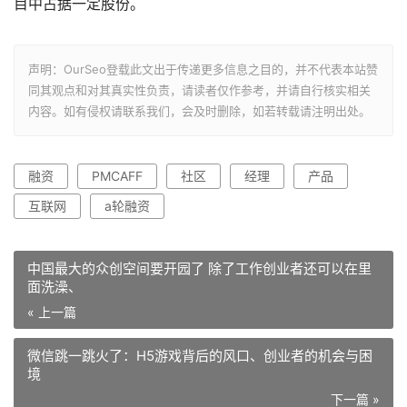
目中占据一定股份。
声明：OurSeo登载此文出于传递更多信息之目的，并不代表本站赞
同其观点和对其真实性负责，请读者仅作参考，并请自行核实相关
内容。如有侵权请联系我们，会及时删除，如若转载请注明出处。
融资
PMCAFF
社区
经理
产品
互联网
a轮融资
中国最大的众创空间要开园了 除了工作创业者还可以在里
面洗澡、
« 上一篇
微信跳一跳火了：H5游戏背后的风口、创业者的机会与困
境
下一篇 »