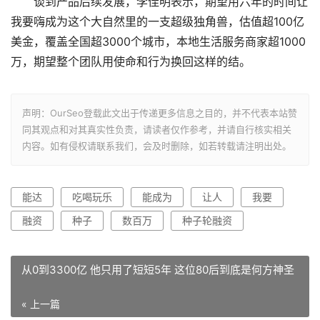
谈到产品后续发展，李佳明表示，期望用六年的时间让
我要嗨成为这个大自然里的一支超级独角兽，估值超100亿
美金，覆盖全国超3000个城市，本地生活服务商家超1000
万，期望整个团队用使命和行为换回这样的结。
声明：OurSeo登载此文出于传递更多信息之目的，并不代表本站赞
同其观点和对其真实性负责，请读者仅作参考，并请自行核实相关
内容。如有侵权请联系我们，会及时删除，如若转载请注明出处。
能达
吃喝玩乐
能成为
让人
我要
融资
种子
数百万
种子轮融资
从0到3300亿 他只用了短短5年 这位80后到底是何方神圣
« 上一篇