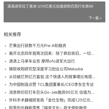
滴滴进军拉丁美洲 以10亿美元估值收购巴西打车商99
下一篇 »
相关推荐
芒果出行获数千万元Pre-A轮融资
离开北京四年我再次回来：除了疯狂依旧，一切都变了
滴滴上马单车业务 摩拜ofo进军大出行
微软收购研究型深度学习创业公司Maluuba
从捡破烂到亿万富翁 这个快递人的故事堪比电视剧
为中国制造点赞 TCL集团董事长/CEO李东生专访
消息称印尼打车巨头Go-Jek融资95亿元 估值为315亿元
外科手术器械研发商「金仕生物」完成1.25亿元B轮融资
阿里的乐器新零售『喵音文化』获天使轮融资