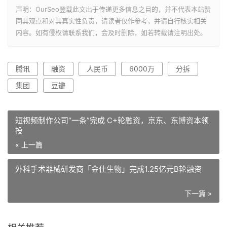
声明：OurSeo登载此文出于传递更多信息之目的，并不代表本站赞
同其观点和对其真实性负责，请读者仅作参考，并请自行核实相关
内容。如有侵权请联系我们，会及时删除，如若转载请注明出处。
腾讯
融资
人民币
6000万
分拆
集团
豆瓣
短视频制作公司“一条”完成 C+轮融资，京东、东博资本领
投
« 上一篇
外科手术器械研发商「金仕生物」完成1.25亿元B轮融资
下一篇 »