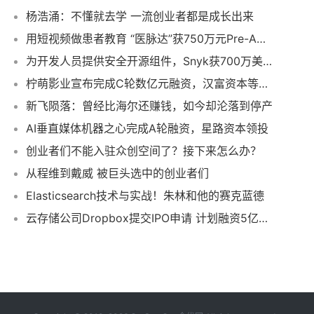
杨浩涌：不懂就去学 一流创业者都是成长出来
用短视频做患者教育 “医脉达”获750万元Pre-A轮融资
为开发人员提供安全开源组件，Snyk获700万美元A轮融资
柠萌影业宣布完成C轮数亿元融资，汉富资本等参投
新飞陨落：曾经比海尔还赚钱，如今却沦落到停产
AI垂直媒体机器之心完成A轮融资，星路资本领投
创业者们不能入驻众创空间了？接下来怎么办？
从程维到戴威 被巨头选中的创业者们
Elasticsearch技术与实战！朱林和他的赛克蓝德
云存储公司Dropbox提交IPO申请 计划融资5亿美元