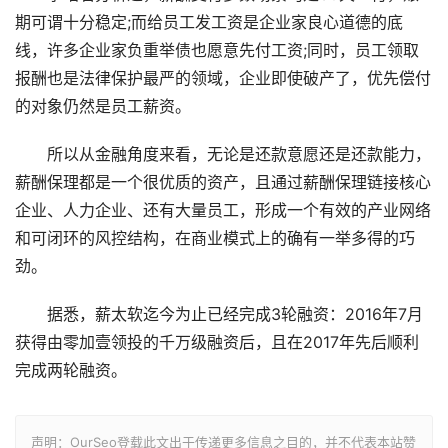
期可谓十分稳定;而给员工发工资是企业家良心道德的底
线，许多企业家负重举债也愿意先付工资;同时，员工领取
报酬也是法律保护最严的领域，企业即使破产了，优先偿付
的对象仍然是员工薪资。
所以从金融角度来看，无论是还款意愿还是还款能力，
薪酬保理都是一个很优质的资产，且通过薪酬保理链接核心
企业、人力企业、还有大量员工，形成一个有效的产业网络
和可闭环的风控结构，在商业模式上的确有一举多得的巧
劲。
据悉，薪太软迄今为止已经完成3轮融资：2016年7月
获得由零加壹领投的千万级融资后，且在2017年先后顺利
完成两轮融资。
声明：OurSeo登载此文出于传递更多信息之目的，并不代表本站赞