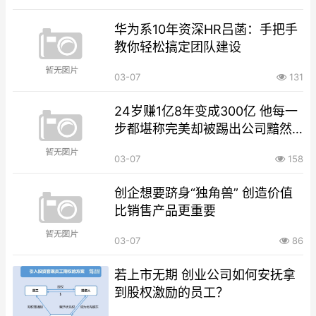
华为系10年资深HR吕菡：手把手
教你轻松搞定团队建设
03-07
131
24岁赚1亿8年变成300亿 他每一
步都堪称完美却被踢出公司黯然
离场
03-07
158
创企想要跻身“独角兽” 创造价值
比销售产品更重要
03-07
86
若上市无期 创业公司如何安抚拿
到股权激励的员工？