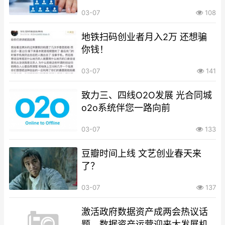
03-07
108
地铁扫码创业者月入2万 还想骗
你钱！
03-07
141
致力三、四线O2O发展 光合同城
o2o系统伴您一路向前
03-07
133
豆瓣时间上线 文艺创业春天来
了？
03-07
137
激活政府数据资产成两会热议话
题，数据资产运营迎来大发展机