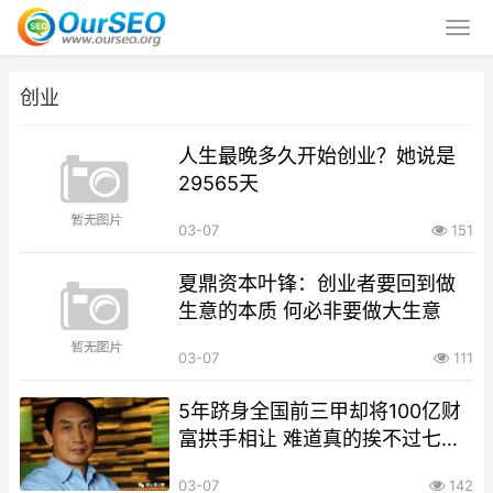
创业
人生最晚多久开始创业？她说是
29565天
03-07
151
夏鼎资本叶锋：创业者要回到做
生意的本质 何必非要做大生意
03-07
111
5年跻身全国前三甲却将100亿财
富拱手相让 难道真的挨不过七年
之痒？
03-07
142