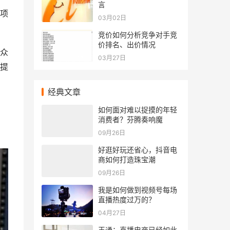
言
项
03月02日
竞价如何分析竞争对手竞
价排名、出价情况
众
03月27日
提
经典文章
如何面对难以捉摸的年轻
消费者？芬腾奏响魔
09月26日
​好逛好玩还省心，抖音电
商如何打造珠宝潮
09月26日
我是如何做到视频号每场
直播热度过万的？
04月27日
王通：直播电商已经如此