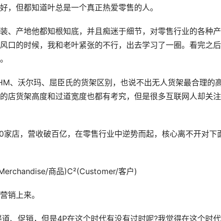
好，但都知道叶总是一个真正热爱零售的人。
、产地他都知根知底，并且痴迷于细节，对零售行业的各种产
风口的时候，我和老叶紧张的不行，出去学习了一圈。看完之后
。
HM、沃尔玛、屈臣氏的货架区别，也说不出无人货架最合理的
的店货架高度和过道宽度也都有考究，但是很多互联网人却关注
0家店，营收破百亿，在零售行业中逆势而起，核心离不开对下
handise/商品)C²(Customer/客户)
营销上来。
、促销，但是4P在这个时代有没有过时呢?我觉得在这个时代