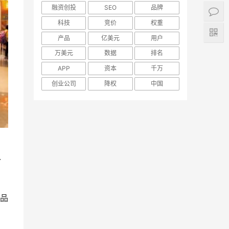
融资创投
SEO
品牌
科技
竞价
权重
产品
亿美元
用户
万美元
数据
排名
APP
资本
千万
创业公司
降权
中国
外
品