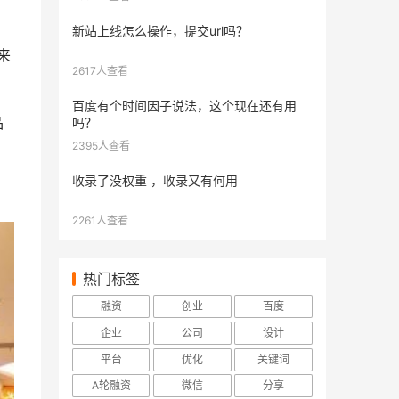
新站上线怎么操作，提交url吗？
来
2617人查看
百度有个时间因子说法，这个现在还有用
品
吗？
2395人查看
收录了没权重 ，收录又有何用
2261人查看
热门标签
融资
创业
百度
企业
公司
设计
平台
优化
关键词
A轮融资
微信
分享