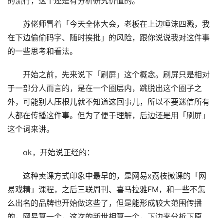
的流行，这个还是有分析研究价值的。
苏佬师冒着「今天全体大会，老板在上边唾沫四溅，我
在下边偷偷码字、随时挨批」的风险，跟你说说我对这件事
的一些思考和看法。
开始之前，先来说下「刷屏」这个概念。刷屏只是相对
于一部分人而言的，是在一个圈层内，跳脱出这个圈子之
外，可能别人压根儿就不知道这回事儿，所以不要迷信所有
人都在传播这件事。但为了便于理解，后边还是用「刷屏」
这个词来讲。
ok，开始说正经的：
这种卖课方式印象中最早的，是网易x荔枝微课的「网
易戏精」课程，之后三联周刊、喜马拉雅FM，和一些不怎
么出名的品牌也开始做这些了，但是能形成较大范围传播
的，网易算一个，这次的新世相算一个，下边来分析下原