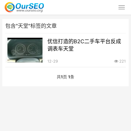
包含"天堂"标签的文章
优信打造的B2C二手车平台反成
调表车天堂
12-29
221
共
1
页
1
条