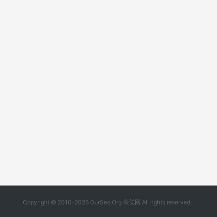
Copyright © 2010-2026 OurSeo.Org 众优网 All rights reserved.