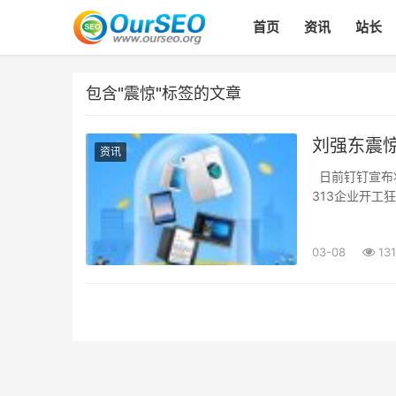
首页
资讯
站长
包含"震惊"标签的文章
刘强东震
资讯
日前钉钉宣布
313企业开工
(部分)，顾名
场...
03-08
131