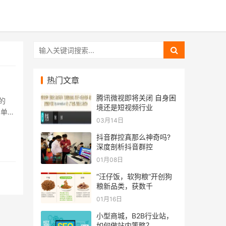
热门文章
腾讯微视即将关闭 自身困
的
境还是短视频行业
清单
03月14日
会
抖音群控真那么神奇吗?
深度剖析抖音群控
01月08日
“汪仔饭，软狗粮”开创狗
粮新品类，获数千
01月16日
小型商城，B2B行业站，
如何做站内策略？