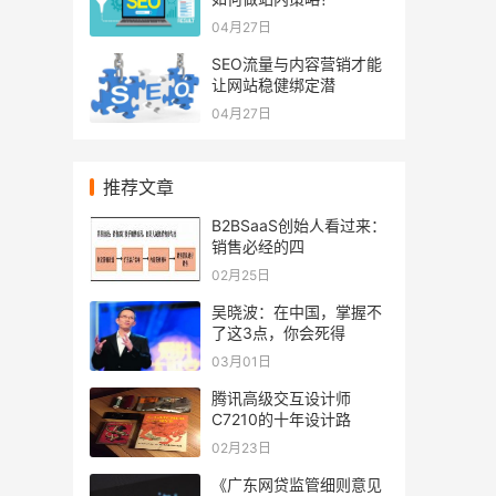
04月27日
SEO流量与内容营销才能
让网站稳健绑定潜
04月27日
推荐文章
B2BSaaS创始人看过来：
销售必经的四
02月25日
吴晓波：在中国，掌握不
了这3点，你会死得
03月01日
腾讯高级交互设计师
C7210的十年设计路
02月23日
《广东网贷监管细则意见