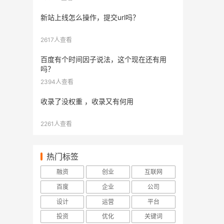
新站上线怎么操作，提交url吗？
2617人查看
百度有个时间因子说法，这个现在还有用
吗？
2394人查看
收录了没权重 ，收录又有何用
2261人查看
热门标签
融资
创业
互联网
百度
企业
公司
设计
运营
平台
投资
优化
关键词