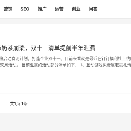
营销
SEO
推广
运营
创业
问答
惊奶茶崩溃，双十一清单提前半年泄漏
将启动春泥计划，打造企业双十一。目前来看就是最近在钉钉福利社上线
狂欢月活动。 目前泄露的活动部分清单如下： 1、互动游戏免费赢取豪礼
思义应该是用户通过玩游戏赢取，且只需要付0元，补贴力度很大。 2、分
共
1
页
1
条