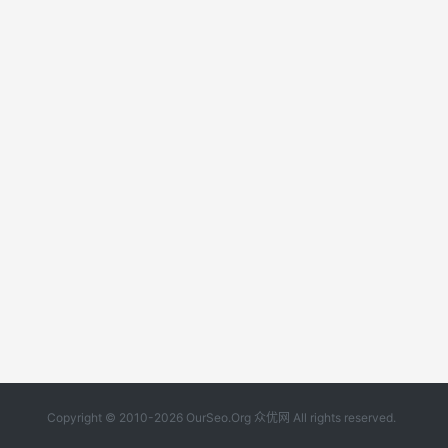
Copyright © 2010-2026 OurSeo.Org 众优网 All rights reserved.