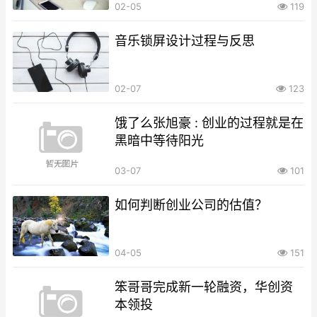
02-05
119
音乐锁屏设计过程与反思
02-07
123
饿了么张旭豪 : 创业的过程就是在
黑暗中等待阳光
03-07
101
如何判断创业公司的估值？
04-05
151
笨哥哥完成新一轮融资，华创资
本领投