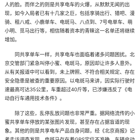
人的脸。而伴之的则是共享电车的火爆，从默默无闻的出
现，如今入局者已有十几家之巨，包括享骑出行、猎吧、漫
骑、租八戒、小鹿单车、电斑马、八点到、7号电单车、萌
小明、觅马出行等，相信随着资本的青睐这一名单还将继续
增加。
同共享单车一样，共享电车也面临着诸多问题困扰。北
京交管部门紧急叫停小蜜、电斑马，原因却让许多人意外。
从有关报道中可以看到，未上牌照、不符合相关规定、存在
安全隐患是被查的重要原因。以电斑马来讲，因实际行驶时
速最高可达35公里，车重超过40斤等，已涉嫌违反了《电
动自行车通用技术条件》。
除了这些，乱停乱放问题也非常严重。据网络流传的小
蜜共享单车停放的某张图片发现，甚至存在占据盲道的现
象。其他的则是共享电车产品自身问题，经《北京商报》记
者走访调查发现，电斑马存在着GPS定位不准确、车辆启动