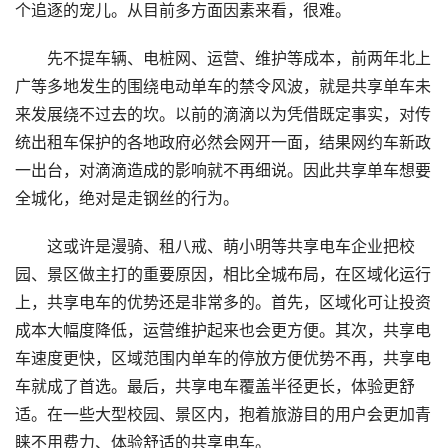
个追逐的宠儿。从目前多方面因素来看，很难。
先不提车辆、电桩网、运营、维护等成本，前两年北上
广等多地发生的围绕电动单车的禁令风波，就是共享单车未
来发展绕不过去的坎。以前的滴滴以为凭借既定事实，对传
统出租车保护的各地政府必然会网开一面，结果网约车新政
一出台，对滴滴造成的影响就不再细说。因此共享单车想要
全城化，绝对是走钢丝的行为。
这或许是漫骑、租八戒、萌小明等共享电车企业把校
园、景区做主打的重要原因，相比全城布局，在区域化运行
上，共享电车的优势还是非常多的。首先，区域化可让投资
成本大幅度降低，运营维护起来也会更方便。其次，共享电
车速度更快，区域范围内单车的停放方便优势不再，共享电
车就成了首选。最后，共享电车覆盖半径更长，体验更舒
适。在一些大型校园、景区内，抱着旅游目的用户会更加青
睐不用费力、体验舒适的共享电车。