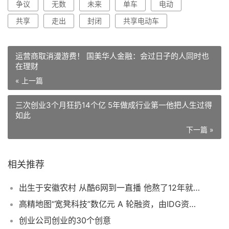
争议
无数
未来
单车
电动
共享
走出
封闭
共享电动车
运营商取消漫游费！ 国美华人金融：会过日子的人同时也
在理财
« 上一篇
三次创业3个月狂扔14个亿 5年做成行业第一他把人生过得
如此
下一篇 »
相关推荐
出生于安徽农村 从酷6网到一直播 他熬了12年就是要做成“中国YouTube”
高精地图“宽凳科技”数亿元 A 轮融资，由IDG资本领投
创业公司创业的30个创意