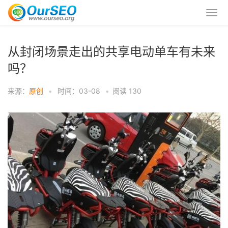
从封闭场景走出的共享电动单车有未来
吗？
来源：
原创
•
时间：03-08
•
阅读
130