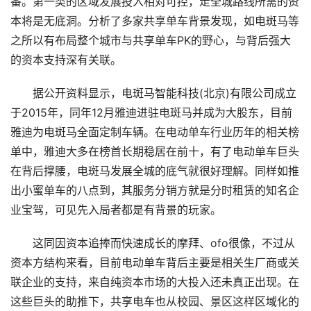
番。第一类的区域发展投入相对可控，走全城路线所需的资
本将是无底洞。分析了多家共享单车背景发现，如电斑马等
之所以有布局整个城市与共享单车PK的野心，与背后强大
的资本支持深有关联。
据公开资料显示，电斑马智能科技(北京)有限公司成立
于2015年，同年12月雅迪进驻电斑马并成为大股东，目前
雅迪为电斑马全面定制车辆。在电动单车行业历年的相关榜
单中，雅迪大多在榜首长期稳居在前十，有了电动单车巨头
在背后撑腰，电斑马发展全城的底气就很好理解。同样如推
出小蜜单车的八点到，其服务分销方就是分时租赁的知名企
业宝驾，可见先入局者都是有背景的玩家。
这同因资本追捧而快速成长的摩拜、ofo很像，不过从
资本方结构来看，目前电动单车背后主要是相关生厂商或关
联企业的支持，来自纯资本市场的大投入还未真正出现。在
这些巨头的助推下，共享电车也从校园、景区这样区域化的