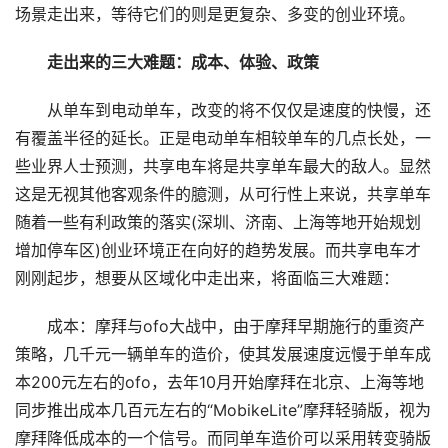
场景走出来，等待它们的则是更复杂、多变的创业环境。
走出来的三大难题：成本、体验、政策
从单车到电动单车，改变的将不仅仅是速度的快慢，还
有覆盖半径的延长。正是电动单车相较单车的几点长处，一
些业界人士预测，共享电车将是共享单车最大的敌人。显然
这是无视其他客观条件的臆测，从可行性上来说，共享单车
随着一些有利政策的落实(深圳、济南、上海等地开始规划
增加停车区)创业环境正在向好的趋势发展。而共享电车才
刚刚起步，想要从区域化中走出来，将面临三大难题：
成本：摩拜与ofo大战中，由于摩拜早期施行的重资产
策略，几千元一辆单车的造价，使其发展速度远慢于单车成
本200元左右的ofo，去年10月开始摩拜在北京、上海等地
同步推出成本几百元左右的“MobikeLite”摩拜轻骑版，视为
摩拜降低成本的一个信号。而同单车造价可以采用转变骑版