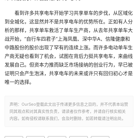
看到许多共享电车开始学习共享单车的步伐，从区域化
到全城化，这显然并不是共享电车的优势所在。正如有人分
析的那样，共享单车救活了单车生产商，从去年共享单车大
战开始，“自行车四君子”上海凤凰、深中华A、信隆健康和
中路股份的股价出现了罕有的连续上涨。而许多电动单车生
产商无疑也看到了机会，试图在背后力挺共享电车，来曲线
发展自己。但资本力推而缺乏市场接纳的创业行为，早已被
证明只会产生泡沫，共享电车的未来或许只有回归初心才是
唯一的选择。
声明：OurSeo登载此文出于传递更多信息之目的，并不代表本站赞
同其观点和对其真实性负责，请读者仅作参考，并请自行核实相关
内容。如有侵权请联系我们，会及时删除，如若转载请注明出处。