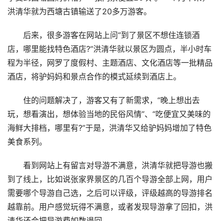
洪清华就为西塘古镇输送了20多万游客。
后来，很多游客在网站上问“到了景区不想住连锁酒
店，哪里能找特色酒店?”洪清华就以景区为圆点，半小时车
程为半径，网罗了度假村、主题酒店、文化酒店等一批精品
酒店，将驴妈妈和景点合作的模式延续到酒店上。
住的问题解决了，游客又有了新需求，“晚上想出去
玩，想看演出，想体验当地的民俗风情”、“吃便宜又美味的
海鲜大排档，哪里有?”于是，洪清华又给驴妈妈增加了特色
美食系列。
看到网站上有留言对导游不满意，洪清华就把导游也搬
到了线上，比如说张家界景区的几百个导游全部上网，用户
需要哪个导游自己选，之后可以评级，评级越高的导游排名
越靠前。用户感觉玩得不满意，或者发现导游拿了回扣，洪
清华还会把导游费如数退回。