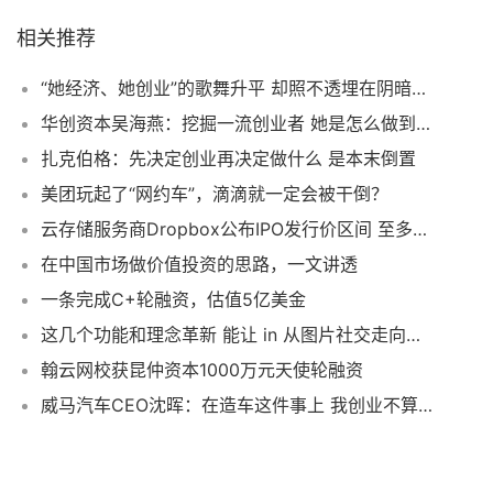
相关推荐
“她经济、她创业”的歌舞升平 却照不透埋在阴暗角落里的“潜规则”
华创资本吴海燕：挖掘一流创业者 她是怎么做到的？
扎克伯格：先决定创业再决定做什么 是本末倒置
美团玩起了“网约车”，滴滴就一定会被干倒？
云存储服务商Dropbox公布IPO发行价区间 至多融资41亿元
在中国市场做价值投资的思路，一文讲透
一条完成C+轮融资，估值5亿美金
这几个功能和理念革新 能让 in 从图片社交走向新场景社交么？
翰云网校获昆仲资本1000万元天使轮融资
威马汽车CEO沈晖：在造车这件事上 我创业不算新手