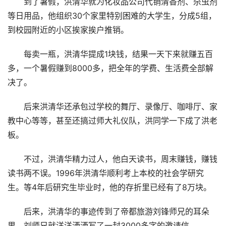
到了暑假，洪清华就为化妆品公司代销清香剂、杀虫剂
等日用品，他组织30个家里特别困难的大学生，分成5组，
到校园附近的小区挨家挨户推销。
每卖一瓶，洪清华提成1块钱，结果一天下来就赚五百
多，一个暑假赚到8000多，把全年的学费、生活费全部解
决了。
后来洪清华还承包过学校的舞厅、录像厅、咖啡厅、家
教中心等等，甚至还搞过师大礼仪队，洪同学一下成了洪老
板。
不过，洪清华精力过人，他白天读书，周末赚钱，赚钱
读书两不误。1996年洪清华顺利考上本校的社会学研究
生。等4年后研究生毕业时，他的存折里已经有了8万块。
后来，洪清华的事迹传到了帝都旅游刘锋师兄的耳朵
里，刘师兄就洋洋洒洒写了一封3000多字的邀请信。