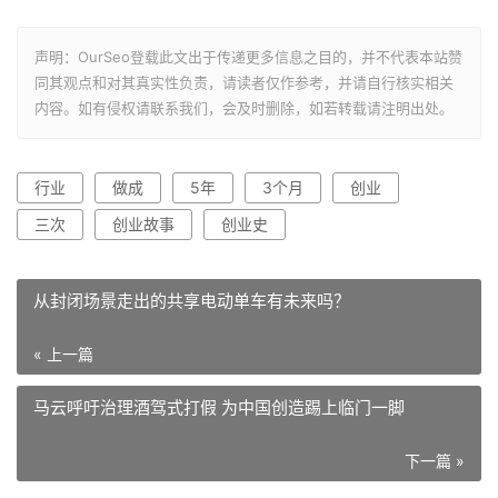
声明：OurSeo登载此文出于传递更多信息之目的，并不代表本站赞
同其观点和对其真实性负责，请读者仅作参考，并请自行核实相关
内容。如有侵权请联系我们，会及时删除，如若转载请注明出处。
行业
做成
5年
3个月
创业
三次
创业故事
创业史
从封闭场景走出的共享电动单车有未来吗？
« 上一篇
马云呼吁治理酒驾式打假 为中国创造踢上临门一脚
下一篇 »