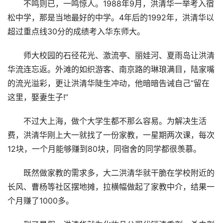
不鸣则已，一鸣惊人。1988年9月，洪清华一举考入宿
松中学，那是当地最好的中学。4年后的1992年，洪清华以
超过重点线30分的成绩考入华东师大。
师大校园的石径花光、激流亭、丽娃河、夏雨岛让洪清
华流连忘返。外滩的如织游客、南京路的琳琅满目，陆家嘴
的流光溢彩，更让洪清华陡生冲动，他暗暗告诫自己“留在
这里，娶妻生子!”
不过大上海，做个大学生都不那么容易。为解决生活
费，洪清华刚上大一就找了一份家教，一星期两次课，每次
12块，一个月能够赚到80块，同宿舍的同学都很羡慕。
既然做家教的需求多，大二洪清华就干脆在学校附近的
长风、曹杨等社区摆地摊，拉横幅做起了家教中介，结果一
个月赚了1000多。