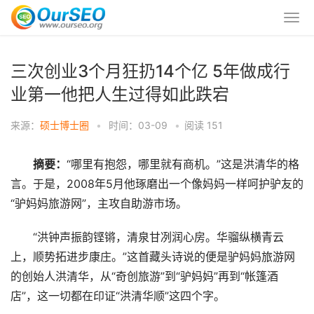
三次创业3个月狂扔14个亿 5年做成行
业第一他把人生过得如此跌宕
来源：
硕士博士圈
•
时间：03-09
•
阅读
151
摘要：
“哪里有抱怨，哪里就有商机。”这是洪清华的格
言。于是，2008年5月他琢磨出一个像妈妈一样呵护驴友的
“驴妈妈旅游网”，主攻自助游市场。
“洪钟声振韵铿锵，清泉甘冽润心房。华骝纵横青云
上，顺势拓进步康庄。”这首藏头诗说的便是驴妈妈旅游网
的创始人洪清华，从“奇创旅游”到“驴妈妈”再到“帐篷酒
店”，这一切都在印证“洪清华顺”这四个字。