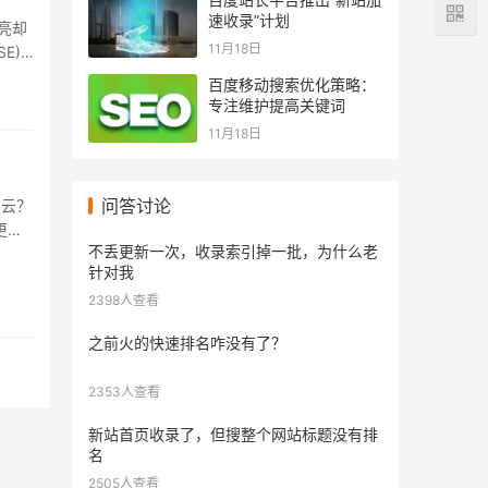
速收录”计划
亮却
11月18日
E)
不下
百度移动搜索优化策略：
专注维护提高关键词
11月18日
问答讨论
马云？
更愿
不丢更新一次，收录索引掉一批，为什么老
针对我
2398人查看
之前火的快速排名咋没有了？
2353人查看
新站首页收录了，但搜整个网站标题没有排
名
2505人查看