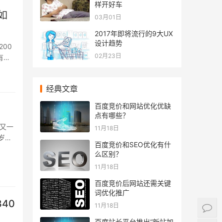
样开好车
如
03月01日
2017年即将流行的9大UX
设计趋势
00
02月23日
有任
...
经典文章
百度竞价和网站优化优缺
点有哪些？
又一
11月18日
岁的
百度竞价和SEO优化有什
...
么区别？
11月18日
百度竞价后网站还需关键
词优化推广
40
11月18日
百度站长平台推出“新站加