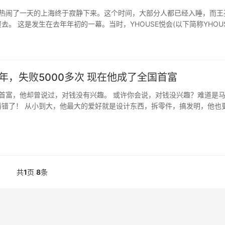
热闹了一天的上海终于寂静下来。这个时间，大部分人都已经入睡，而王
去。 这是发生在去年年初的一幕。当时，YHOUSE悦会(以下简称YHOUS
处于亏损状态，作为创始人的王亮在思考是否要转型。不转型，公司可能活
曾经创业5年，失败5000多次 现在他成了全国首富
首富，他却曾说过，对钱没有兴趣。 或许你会说，对钱没兴趣？难道是
猜错了！ 从小到大，他最大的爱好就是设计东西，拆零件，搞发明，他也
家。 因为喜欢发明设计，他走上了一条与众不同的道路 他很小的时候...
共
1
页
8
条