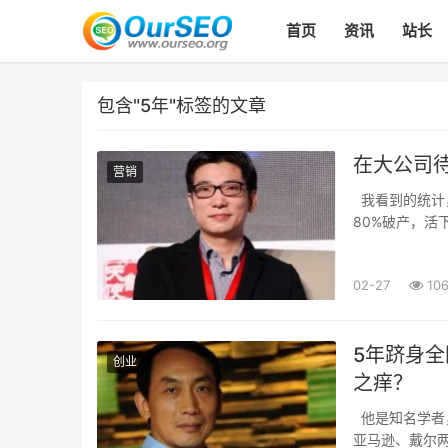
首页
资讯
站长
包含"5年"标签的文章
在大公司
营销
我看到的统计，
80%破产，活
的成功率是23
年融资...
02-27
10
5年跻身全
创业
之痒？
他是知名学者
亚马逊、戴尔