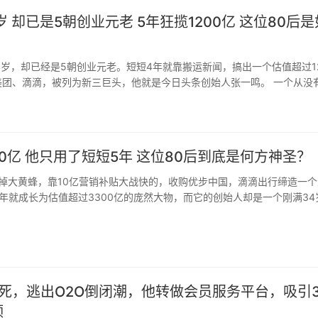
岁 却已是5朝创业元老 5年狂揽1200亿 这位80后是
？
岁，却已经是5朝创业元老。短短4年就靠搬运新闻，搞出一个估值超过12
美团、滴滴，被列为新三巨头，他就是今日头条创始人张一鸣。 一个从没
的理工男，却用算法代替编辑，频频在新闻领域独领风骚，让用户每日使用
00亿 他只用了短短5年 这位80后到底是何方神圣？
掉大黄蜂，靠10亿营销补贴大战快的，收购优步中国，滴滴出行缔造一个
年就成长为估值超过3300亿的庞然大物，而它的创始人却是一个刚满34
字叫程维。 第一次创业，就把苹果、BAT等国内外IT巨头一网打尽，更是吸
死，逃出O2O倒闭潮，他转做会员服务平台，吸引3
领