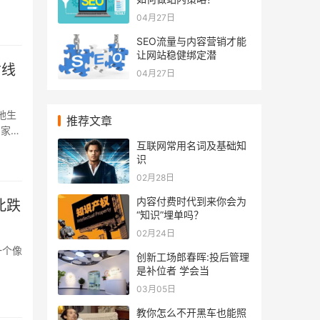
..
04月27日
SEO流量与内容营销才能
让网站稳健绑定潜
亡线
04月27日
地生
推荐文章
8家、
互联网常用名词及基础知
泡沫
识
02月28日
内容付费时代到来你会为
此跌
“知识”埋单吗？
02月24日
一个像
创新工场郎春晖:投后管理
是补位者 学会当
03月05日
教你怎么不开黑车也能照