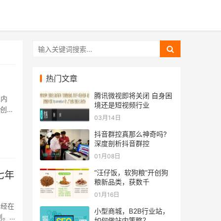
热门文章
腾讯微视即将关闭 自身困
以内
境还是短视频行业
次创业
03月14日
立两
抖音群控真那么神奇吗?
深度剖析抖音群控
01月08日
“汪仔饭，软狗粮”开创狗
七年
粮新品类，获数千
01月16日
曾经在
小型商城，B2B行业站，
刚。
如何做站内策略？