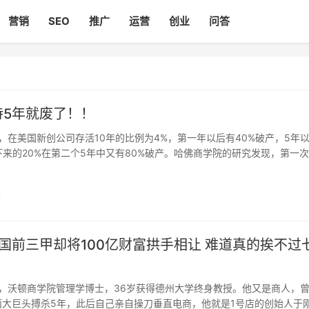
营销
SEO
推广
运营
创业
问答
待5年就废了！！
在美国新创公司存活10年的比例为4%，第一年以后有40%破产，5年
下来的20%在第二个5年中又有80%破产。哈佛商学院的研究发现，第一
%，而已成功的企业家再次创业成功的比例是34%。 不要相信那些一年创
6
国前三甲却将100亿财富拱手相让 难道真的挨不过
，沃顿商学院管理学博士，36岁获得德州大学终身教授。他又是商人，
两大巨头搏杀5年，此后自己亲自操刀垂直电商，他就是1号店的创始人于