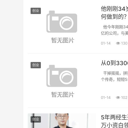
他刚刚34
创业
何做到的
他今年刚刚34
亿的公司，与
何新闻从业经验
01-14
130
从0到33
创业
干掉摇摇，拼
个传奇，短短5
年轻人，他的名
01-14
102
5年两经生
创业
万小资白