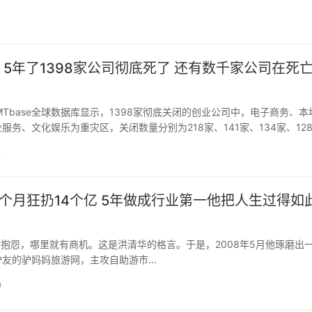
,于刚出生于湖北宜昌一个知识分子家庭。父亲是军事学院的教官，母亲是工程.
5年了1398家公司彻底死了 还有数千家公司在死
Tbase全球数据库显示，1398家彻底关闭的创业公司中，电子商务、本
服务、文化娱乐为重灾区，关闭数量分别为218家、141家、134家、12
一度站在风口中领域，自然也在风口中淘汰出一批。 经历了2000年互联网
4
个月狂扔14个亿 5年做成行业第一他把人生过得如
抱怨，哪里就有商机。这是洪清华的格言。于是，2008年5月他琢磨出
友的驴妈妈旅游网，主攻自助游市...
9