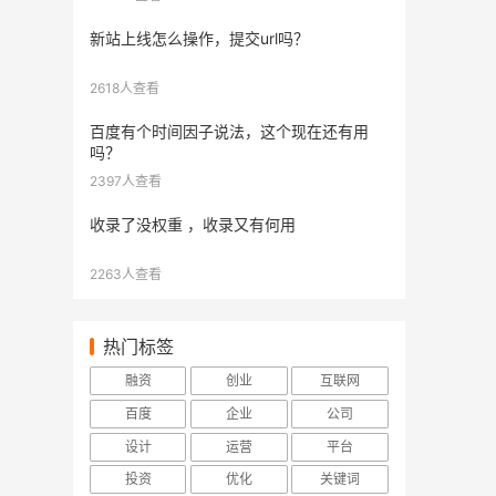
新站上线怎么操作，提交url吗？
2618人查看
百度有个时间因子说法，这个现在还有用
吗？
2397人查看
收录了没权重 ，收录又有何用
2263人查看
热门标签
融资
创业
互联网
百度
企业
公司
设计
运营
平台
投资
优化
关键词