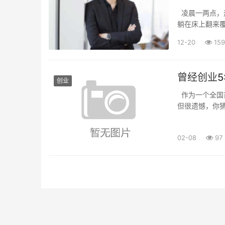
凌晨一两点，
躺在床上翻来覆
的O2O业务
12-20
159
去;...
创业
作为一个全国
但很遗憾，你
意别人叫他发明
02-08
97