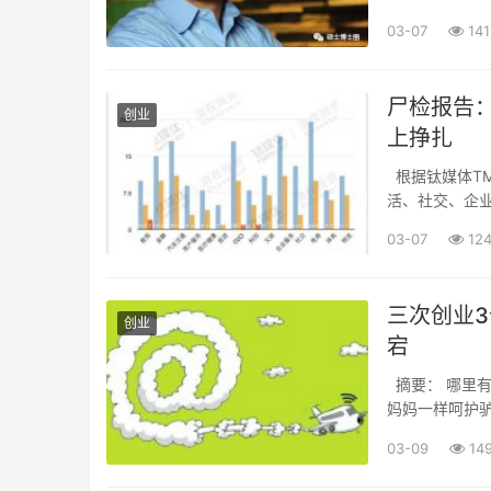
1959年6月
03-07
141
尸检报告：
创业
上挣扎
根据钛媒体TM
活、社交、企业
123家。这些
03-07
12
和...
三次创业3
创业
宕
摘要： 哪里有
妈妈一样呵护驴
03-09
14