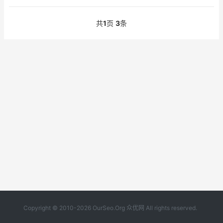
共
1
页
3
条
Copyright © 2010-2026 OurSeo.Org 众优网 All rights reserved.