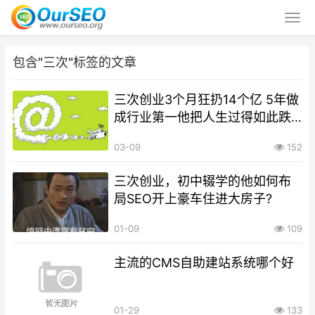
包含"三次"标签的文章
三次创业3个月狂扔14个亿 5年做
成行业第一他把人生过得如此跌
宕
03-09
152
三次创业，初中辍学的他如何布
局SEO开上豪车住进大房子?
01-09
109
主流的CMS自助建站系统哪个好
01-29
133