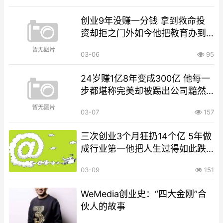
创业9年没赚一分钱 拿到救命投
资却拒之门外如今他把教育办到
了山区
03-06
95
24岁赚1亿8年变成300亿 他每一
步都堪称完美却被踢出公司黯然
离场
03-07
157
三次创业3个月狂扔14个亿 5年做
成行业第一他把人生过得如此跌
宕
03-09
151
WeMedia创业史：“四大金刚”合
伙人的故事