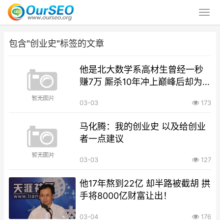
包含"创业史"标签的文章
他是北大数学系高材生曾经一秒
赚7万 厮杀10年冲上巅峰后却为
26亿出局
03-03
173
马化腾：我的创业史 以及给创业
者一点建议
03-03
127
他17年熬到22亿 却半路被截胡 拱
手将8000亿财富让出！
03-04
176