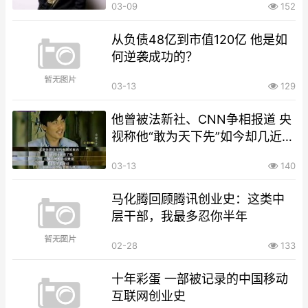
03-09
152
从负债48亿到市值120亿 他是如
何逆袭成功的？
03-13
129
他曾被法新社、CNN争相报道 央
视称他“敢为天下先”如今却几近倒
闭
03-13
140
马化腾回顾腾讯创业史：这类中
层干部，我最多忍你半年
02-28
133
十年彩蛋 一部被记录的中国移动
互联网创业史