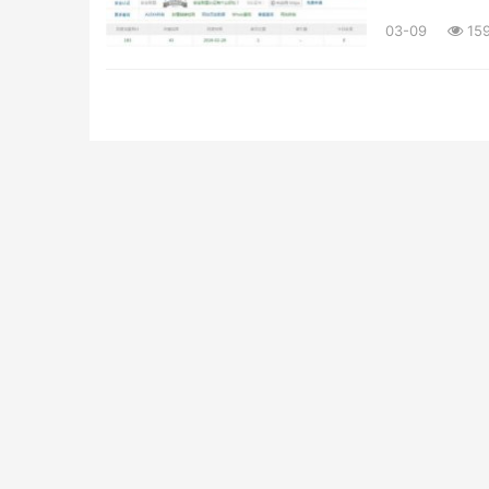
03-09
15