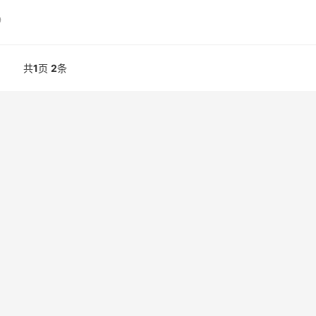
9
共
1
页
2
条