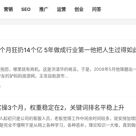
营销
SEO
推广
运营
创业
问答
个月狂扔14个亿 5年做成行业第一他把人生过得如
抱怨，哪里就有商机。这是洪清华的格言。于是，2008年5月他琢磨出
友的驴妈妈旅游网，主攻自助游市...
9
实操3个月，权重稳定在2，关键词排名平稳上升
人起初只是公司的客服人员，老板觉得工作中闲余时间较多，就安排加增
可是完全不懂啊于是从网上各种学习，各种恶补，理论知识一大堆，真到做
眼，毕竟还得学一些基础的代码操作。 言归正传，2017年11月份开始 ww.