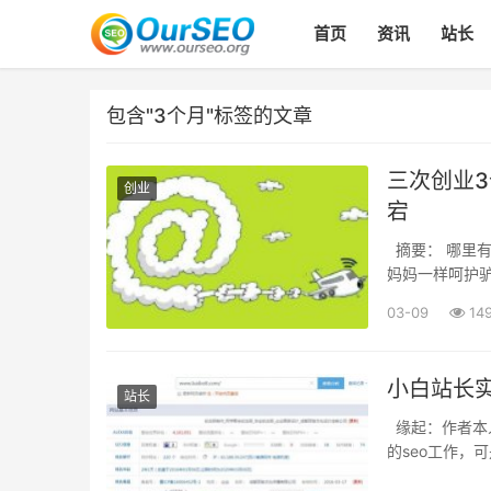
首页
资讯
站长
包含"3个月"标签的文章
三次创业3
创业
宕
摘要： 哪里有
妈妈一样呵护驴
03-09
14
小白站长
站长
缘起：作者本
的seo工作，
候，还是有些傻