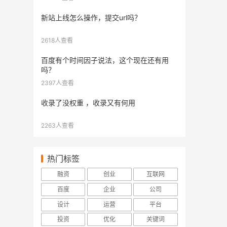
新站上线怎么操作，提交url吗？
2618人查看
百度有个时间因子说法，这个现在还有用
吗？
2397人查看
收录了没权重 ，收录又有何用
2263人查看
热门标签
融资
创业
互联网
百度
企业
公司
设计
运营
平台
投资
优化
关键词