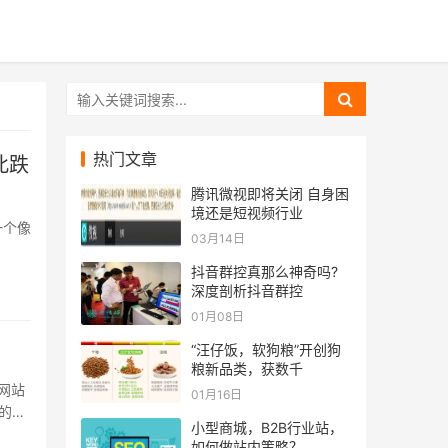
热门文章
此跌
腾讯微视即将关闭 自身困
境还是短视频行业
一个像
03月14日
抖音群控真那么神奇吗?
深度剖析抖音群控
01月08日
“汪仔饭，软狗粮”开创狗
粮新品类，获数千
网站
01月16日
的时
小型商城，B2B行业站，
..
如何做站内策略？