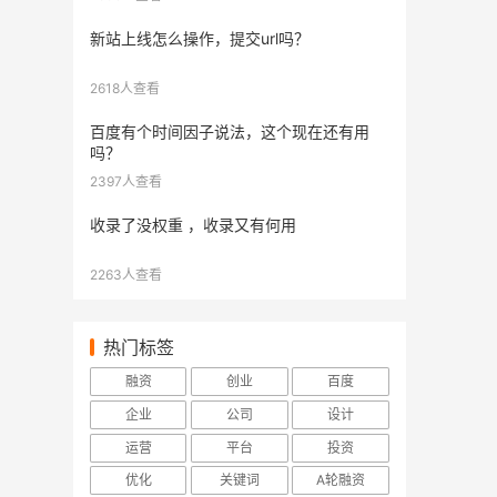
新站上线怎么操作，提交url吗？
2618人查看
百度有个时间因子说法，这个现在还有用
吗？
2397人查看
收录了没权重 ，收录又有何用
2263人查看
热门标签
融资
创业
百度
企业
公司
设计
运营
平台
投资
优化
关键词
A轮融资