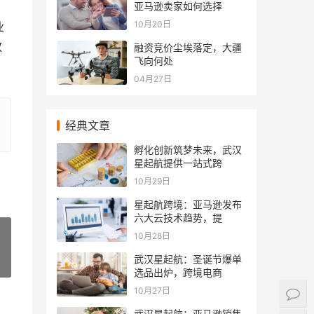
亚马逊卖家如何选择
10月20日
业
放
融资竞价尘埃落定，大疆
飞向何处
04月27日
经典文章
孵化创新筑梦未来，武汉
星起航提供一站式跨
10月29日
星起航跨境：亚马逊发布
六大云技术趋势，提
10月28日
武汉星起航：圣诞节爆单
»
选品出炉，跨境电商
10月27日
武汉星起航：亚马逊销售