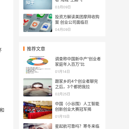
03月09日
投资方解读美团摩拜收购
案 创业公司面临巨
构
04月09日
推荐文章
环
调查称中国新中产“创业者
家庭年入百万”比
01月14日
，
跟家乡的4个创业者聊完
之后，3个都把我拉
02月25日
中国（小谷围）人工智能
创新创业大赛冠军揭
企和
01月15日
星起航可靠吗？寒冬来临