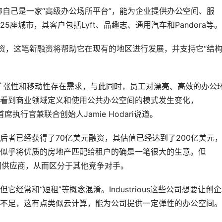
自己是一家“高级办公场所平台”，能为企业提供办公空间、服
座城市，其客户包括Lyft、品趣志、通用汽车和Pandora等。
美元融资，这笔新融资将帮助它在现有的地区进行发展，并支持它“结
张性和移动性存在需求，与此同时，员工对漂亮、高效的办公
看到商业领域定义和使用公共办公空间的模式发生变化，
首席执行官兼联合创始人Jamie Hodari说道。
对比，后者已经获得了70亿美元融资，其估值已经达到了200亿美元
似乎将优质的房地产匹配给租户的确是一笔很大的生意。但
公空间供应商，从而区分于其他竞争对手。
和“短租”等概念混淆。Industrious这些公司想要让创
不足，这有点类似云计算，能为公司提供一定弹性的办公空间。