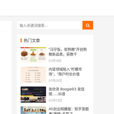
热门文章
“汪仔饭，软狗粮”开创狗
粮新品类，获数千
01月16日
内容领域陷入“柠檬市
场”，“用户时长价值
01月05日
张欣尧 Boogie93 吴佳
煜……抖音
03月12日
A5创业网播报：知乎答题
者“海贼-王路飞