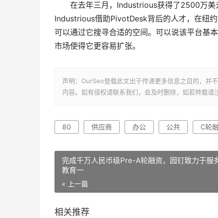
在去年三月，Industrious获得了2500万
Industrious借助PivotDesk背后的人
可以通过它搜寻合适的空间。可以说该平台基本上采
市场使得它更容易扩张。
声明：OurSeo登载此文出于传递更多信息之目的，
内容。如有侵权请联系我们，会及时删除，如若转载请
80
供应商
办公
公共
C轮
完成千万人民币级Pre-A轮融资，园钉致力于服务
教育一
« 上一篇
相关推荐