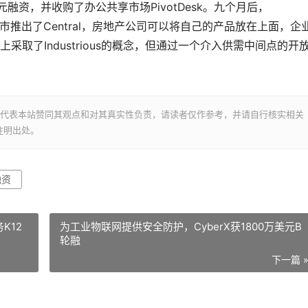
美元融资，并收购了办公共享市场PivotDesk。九个月后，
才，在纽约市推出了Central，房地产公司可以将自己的产品放在上面，企
取了Industrious的概念，但通过一个介入供需中间点的开
并不代表本站赞同其观点和对其真实性负责，请读者仅作参考，并请自行核实相关
注明出处。
融资
K12
为工业物联网提供安全防护，CyberX获1800万美元B
轮融
下一篇 