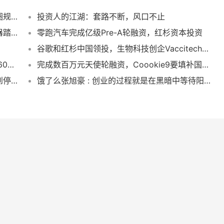
阿里背后的男人，孙正义如何改变全球创投圈规则
投资人的江湖：套路不断，风口不止
在经过风口和沉沦之后，王楚云选择让路由器踏上区块链的东风
零跑汽车完成亿级Pre-A轮融资，红杉资本投资
谷歌和红杉中国领投，生物科技创企Vaccitech获2710万美元A轮融资
帮你迅速匹配最适合就读的学校，Niche获660万美元B轮融资
完成数百万元天使轮融资，Coookie9要填补国内高端饼干品牌空缺
新飞陨落：曾经比海尔还赚钱，如今却沦落到停产
饿了么张旭豪 : 创业的过程就是在黑暗中等待阳光