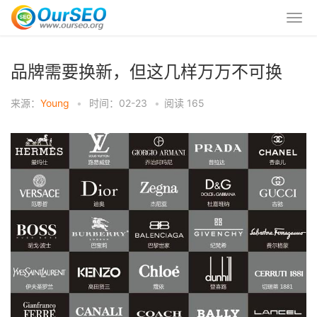
品牌需要换新，但这几样万万不可换
来源：
Young
•
时间：02-23
•
阅读
165