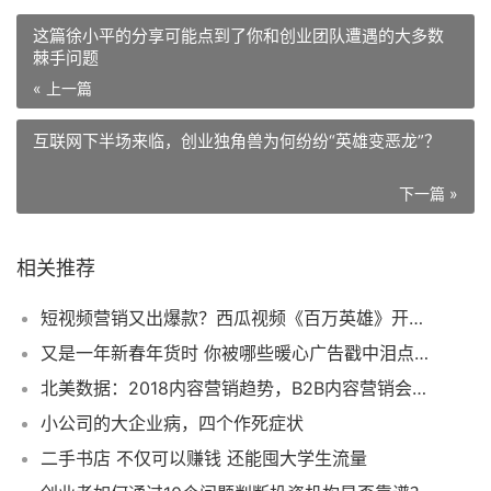
这篇徐小平的分享可能点到了你和创业团队遭遇的大多数
棘手问题
« 上一篇
互联网下半场来临，创业独角兽为何纷纷“英雄变恶龙”？
下一篇 »
相关推荐
短视频营销又出爆款？西瓜视频《百万英雄》开启全民答题时代
又是一年新春年货时 你被哪些暖心广告戳中泪点了
北美数据：2018内容营销趋势，B2B内容营销会强化针对性
小公司的大企业病，四个作死症状
二手书店 不仅可以赚钱 还能囤大学生流量