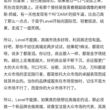
追到“白富美”，自己是国际范，结果差点一口气没提上来，
死在改变的路上。还有那个曾经是我青春期超级偶像的美特
斯·邦威，有一天他发现有个叫“ZARA”的挺牛逼，比自己高
了那么一点点，于是乎Level开始向国际范、轻奢挺进，结
果，走成了一盘死棋。
所以，Level不能换，高端市场多好呀，利润高还倍有面。
好吧，那你不妨往高端走两步试试，结果呢?麻淡，都是坑
呀，说多了都是泪。你记住，商业跟人一样，都是金字塔结
构，越往上走难度越大，好的商业是不断下沉，去征服更广
大的大众市场。可口可乐、谷歌、沃尔玛、万达、万科都是
大众市场的坚定践行者，都是依托大众市场的卓越表现而成
就其伟业的。当你的品牌或服务在市场受挫时，记住不是大
众市场不行了，而是你的大众市场不行了。
所以，Level不能换，如果真的很想往高端走的话，那必须
换一个新品牌去做高端，就像宝洁是大众市场的代表，其高