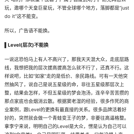
玩，邀哪个天皇巨星玩，不管全球哪个地方，落脚都是“just
do it”这不能变。
所以，广告语不能换。
▌Level(层次)不能换
一说这恐怕马上有人不高兴了，那我天天混大众，走底层路
线，我想把我的层次拔高拔高怎么就不行了，还真不行。这
样说吧，比如“如家”走的是低价、亲民路线。可有一天他突
然抽风了，说自己是说五星级的命，非往五星级那层次上
整，结果会怎样，不但五星级的梦会泡汤，连辛辛苦苦攒的
那点家底也会烟消云散。根据窦老湿的经验，很多作死的商
业案例，跟Level的更换有最直接的关系。很多品牌活着好
好的，突然就会做一个青蛙变王子的梦，非要往高逼格整。
拿李宁来说，明明自己的Level是大众，愣是认为自己可以