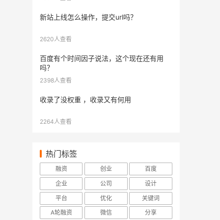
新站上线怎么操作，提交url吗？
2620人查看
百度有个时间因子说法，这个现在还有用
吗？
2398人查看
收录了没权重 ，收录又有何用
2264人查看
热门标签
融资
创业
百度
企业
公司
设计
平台
优化
关键词
A轮融资
微信
分享