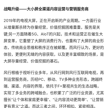
战略升级——大小屏全渠道内容运营与营销服务商
2019年的电视大屏，正在开启新的产业周期。一方面行业
从增量厮杀转为存量经营，价值挖掘困难重重，服务是关
键;另一方面随着5G、AIoT的兴起，技术和运营正在催生大
屏变革，它重塑了大屏的消费行为，也重构了大屏的商业形
态，传统商业思维和秩序正在被颠覆。而风行认为，更好的
体验，更便利无缝的内容获取，以及更丰富细致的场景，是
大屏存量经营、价值挖掘的基石。
风行根植于视听行业多年，从风行网到风行互联网电视，再
到运营服务商，历经PC、移动、TV多种业务形态，跨越终
端、渠道、内容的界限，依托于F+聚视共生的生态战略，
实现了多业务的跨域融合，也积累了广泛的行业资源，尤其
擅长“让个体和家庭更幸福”、“让内容流动更简单”、“让营销
更有意义”之道。而这三者之间，环环相扣、紧密相连。