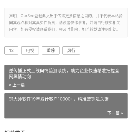
声明：OurSeo登载此文出于传递更多信息之目的，并不代表本站赞
同其观点和对其真实性负责，请读者仅作参考，并请自行核实相关
内容。如有侵权请联系我们，会及时删除，如若转载请注明出处。
12
电视
重磅
风行
逆传播正式上线舆情监测系统，助力企业快速精准把握全
网舆情动向
« 上一篇
销大师软件19年累计客户10000+，精准营销是关键
下一篇 »