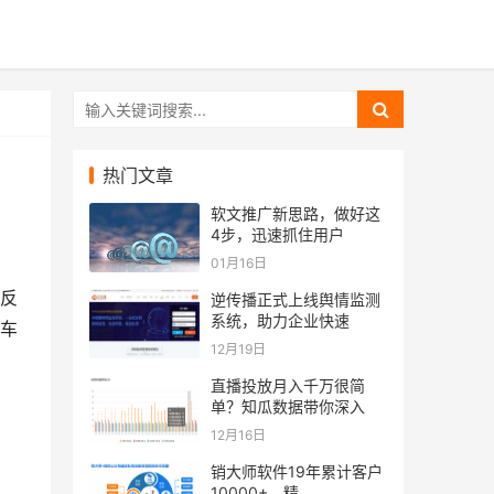
热门文章
软文推广新思路，做好这
4步，迅速抓住用户
01月16日
反
逆传播正式上线舆情监测
系统，助力企业快速
车
12月19日
直播投放月入千万很简
单？知瓜数据带你深入
12月16日
销大师软件19年累计客户
10000+，精