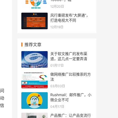
12月20日
风行重磅发布“大屏通”，
打造电视大不同
12月19日
推荐文章
关于软文推广的发布渠
道，这几点一定要弄清
01月17日
做网络推广比较推崇的方
法
03月03日
问
Rushmail：邮件推广，小
动
微企业不可
信
04月17日
产品推广：让产品变流行