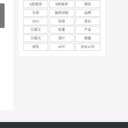
A轮融资
B轮融资
微信
分享
融资创投
品牌
SEO
科技
竞价
»
亿美元
权重
产品
万美元
用户
数据
排名
APP
创业公司