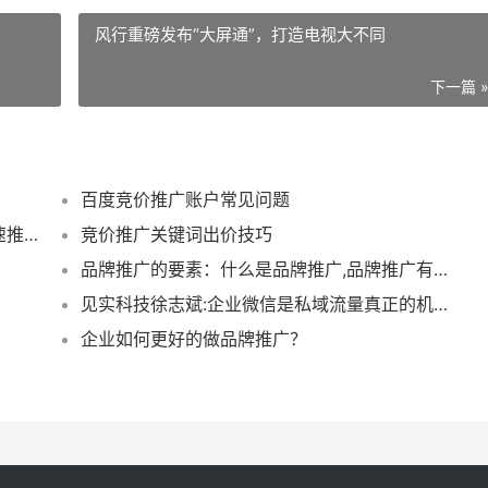
风行重磅发布“大屏通”，打造电视大不同
下一篇 
百度竞价推广账户常见问题
讴姆营销手机丽娜打破销售禁锢帮您产品快速推广
竞价推广关键词出价技巧
品牌推广的要素：什么是品牌推广,品牌推广有哪些方式，品牌推广常见难题
见实科技徐志斌:企业微信是私域流量真正的机会,黄金10年也会因此开启
企业如何更好的做品牌推广？