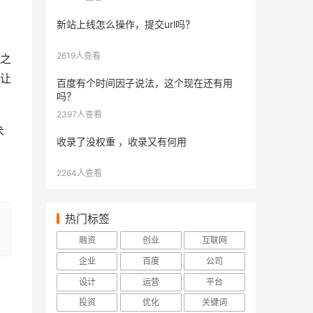
新站上线怎么操作，提交url吗？
2619人查看
之
让
百度有个时间因子说法，这个现在还有用
吗？
2397人查看
术
收录了没权重 ，收录又有何用
2264人查看
热门标签
融资
创业
互联网
企业
百度
公司
设计
运营
平台
投资
优化
关键词