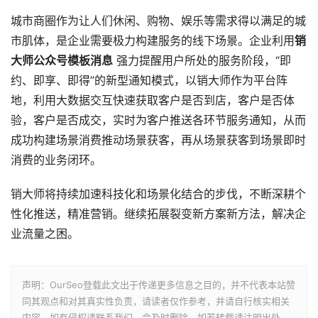
城市商圈作为让人们休闲、购物、娱乐等需求得以满足的城
市肌体，是企业需要极力构建服务的线下场景。企业利用
销
大师公众号模板消息
强力提醒用户所处的服务阶段，“即
约、即享、即得”的新型通知模式，以销大师作为平台阵
地，利用大数据交互快速获取客户是否到店，客户是否体
验，客户是否成交，实时为客户推送各环节服务通知，从而
成功构建场景消费推动场景获客，再从场景获客到场景即时
消费的业务闭环。
销大师将持续加速科技化和场景化结合的步伐，不断深耕个
性化推送，精准营销。继续拓展裂变新方案新方法，解决企
业流量之困。
声明：OurSeo登载此文出于传递更多信息之目的，并不代表本站赞
同其观点和对其真实性负责，请读者仅作参考，并请自行核实相关
内容。如有侵权请联系我们，会及时删除，如若转载请注明出处。