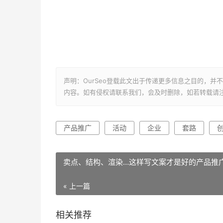
声明：OurSeo登载此文出于传递更多信息之目的，
内容。如有侵权请联系我们，会及时删除，如若转载请
产品推广
活动
企业
套路
卖点、结构、渲染…这样写文案才是好的产品推
« 上一篇
相关推荐