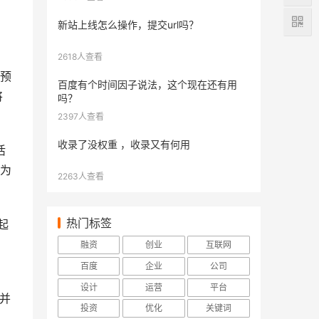
新站上线怎么操作，提交url吗？
2618人查看
预
百度有个时间因子说法，这个现在还有用
将
吗？
2397人查看
收录了没权重 ，收录又有何用
活
为
2263人查看
热门标签
起
融资
创业
互联网
百度
企业
公司
设计
运营
平台
并
投资
优化
关键词