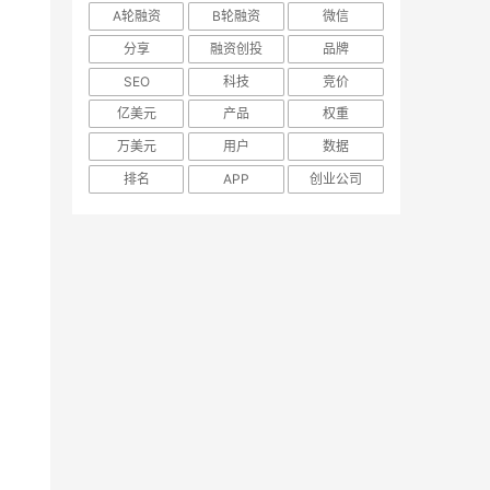
A轮融资
B轮融资
微信
分享
融资创投
品牌
SEO
科技
竞价
亿美元
产品
权重
万美元
用户
数据
排名
APP
创业公司