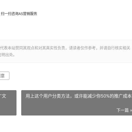
扫一扫咨询A5营销服务
并不代表本站赞同其观点和对其真实性负责，请读者仅作参考，并请自行核实相关
注明出处。
创意
广文
用上这个用户分类方法，或许能减少你50%的推广成本
下一篇 