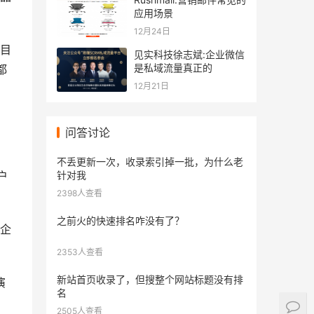
应用场景
12月24日
目
见实科技徐志斌:企业微信
是私域流量真正的
都
12月21日
问答讨论
不丢更新一次，收录索引掉一批，为什么老
针对我
户
2398人查看
之前火的快速排名咋没有了？
企
2353人查看
新站首页收录了，但搜整个网站标题没有排
演
名
、
2505人查看