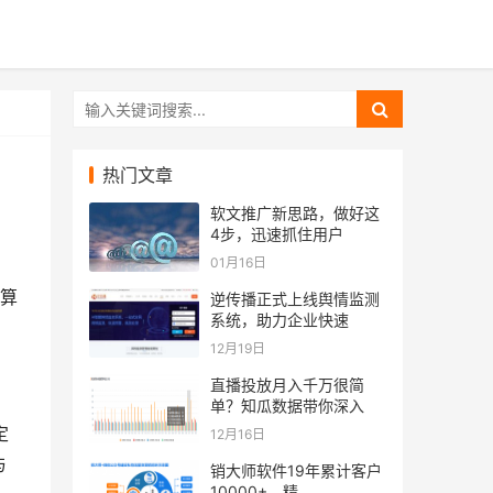
热门文章
软文推广新思路，做好这
4步，迅速抓住用户
01月16日
打算
逆传播正式上线舆情监测
系统，助力企业快速
12月19日
直播投放月入千万很简
单？知瓜数据带你深入
定
12月16日
与
销大师软件19年累计客户
10000+，精